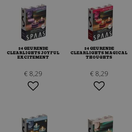
24 GEURENDE
24 GEURENDE
CLEARLIGHTS JOYFUL
CLEARLIGHTS MAGICAL
EXCITEMENT
THOUGHTS
€
8
,
29
€
8
,
29