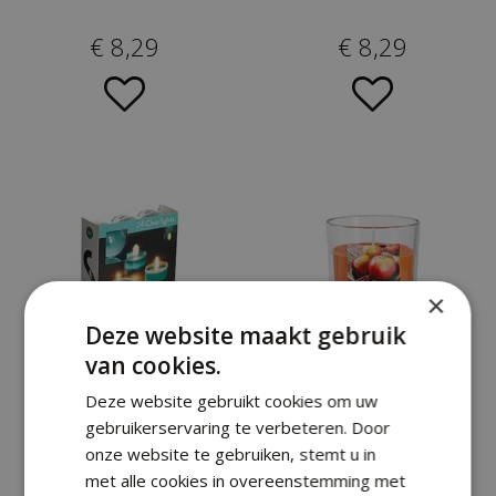
€
8
,
29
€
8
,
29
×
Deze website maakt gebruik
van cookies.
24 GEURENDE
GEURKAARS IN GLAS
CLEARLIGHTS VELVET
APPLE CINNEMON
Deze website gebruikt cookies om uw
LUXURY
gebruikerservaring te verbeteren. Door
onze website te gebruiken, stemt u in
€
8
,
29
€
2
,
59
met alle cookies in overeenstemming met