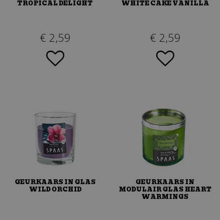
TROPICAL DELIGHT
WHITE CAKE VANILLA
€
2
,
59
€
2
,
59
GEURKAARS IN GLAS
GEURKAARS IN
WILD ORCHID
MODULAIR GLAS HEART
WARMINGS