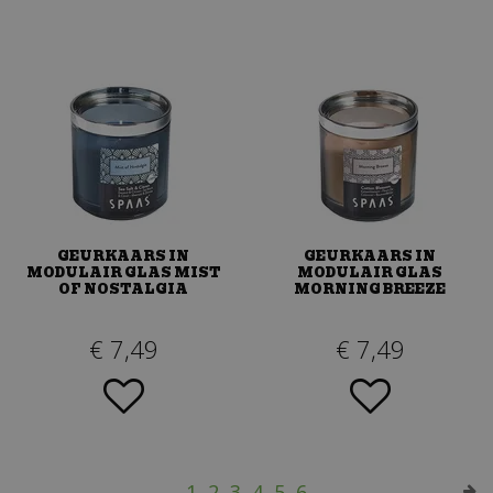
GEURKAARS IN
GEURKAARS IN
MODULAIR GLAS MIST
MODULAIR GLAS
OF NOSTALGIA
MORNING BREEZE
€
7
,
49
€
7
,
49
1
2
3
4
5
6