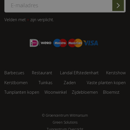
Velden met
zijn verplicht.
*
Barbecues
Restaurant
Landal Elfstedenhart
Kerstshow
Kerstbomen
Tuinkas
Zaden
Vaste planten kopen
Tuinplanten kopen
Woonwinkel
Zijdebloemen
Bloemist
© Groencentrum Witmarsum
Green Solutions
Tuincentrum Overzicht