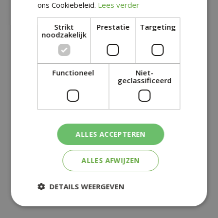
ons Cookiebeleid.
Lees verder
Strikt
Prestatie
Targeting
noodzakelijk
Functioneel
Niet-
geclassificeerd
GEURKAARS IN GLAS
GEURKAARS IN GLAS
ALLES ACCEPTEREN
BERRY COCKTAIL
COTTON BLOSSOM
ALLES AFWIJZEN
€
2
,
59
€
2
,
59
DETAILS WEERGEVEN