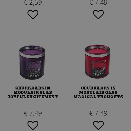
€
2
,
59
€
7
,
49
GEURKAARS IN
GEURKAARS IN
MODULAIR GLAS
MODULAIR GLAS
JOYFUL EXCITEMENT
MAGICAL THOUGHTS
€
7
,
49
€
7
,
49