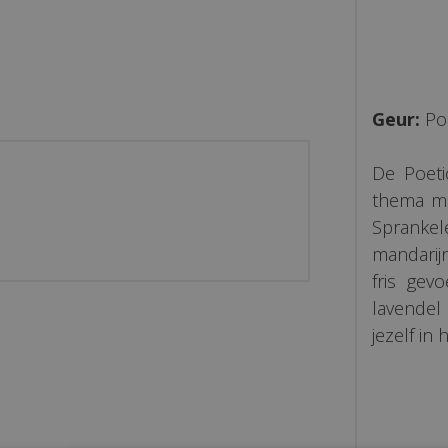
Geur:
Po
De Poet
thema me
Spranke
mandarij
fris gev
lavendel 
jezelf in