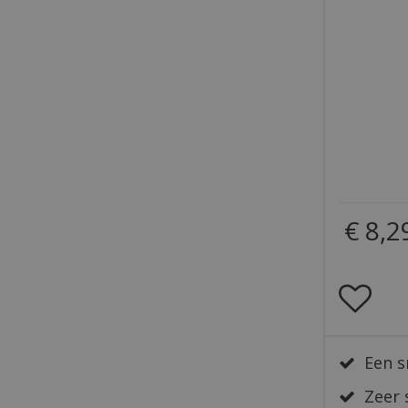
€
8
,
2
Een s
Zeer 