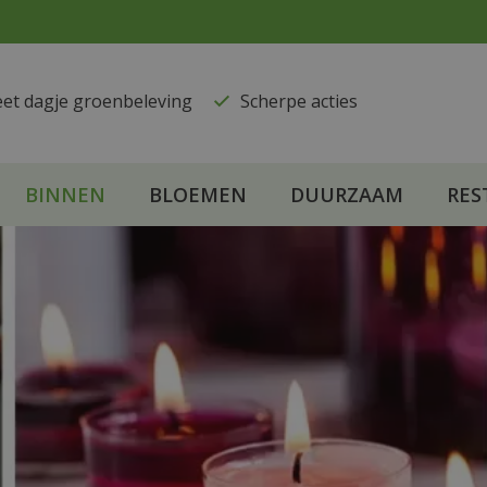
eet dagje groenbeleving
​Scherpe acties
BINNEN
BLOEMEN
DUURZAAM
RES