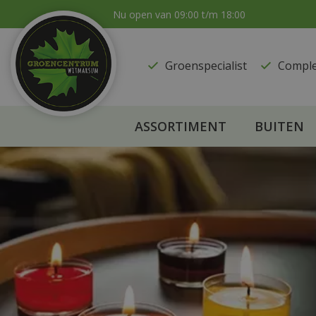
Ga
Nu open van
09:00
t/m
18:00
naar
content
Groenspecialist
​Compl
ASSORTIMENT
BUITEN