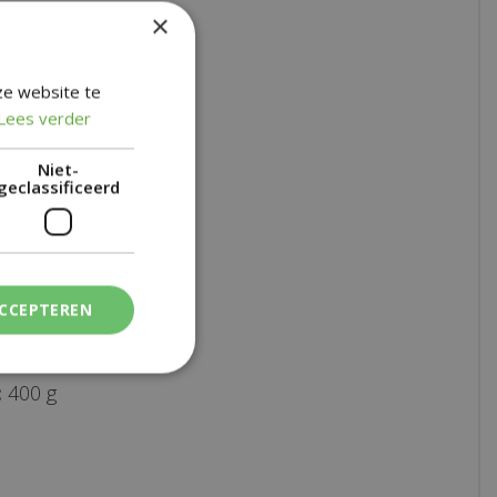
×
24 stuks
ze website te
Lees verder
udroze
Niet-
geclassificeerd
ur:
4,5 uur
19 mm
ACCEPTEREN
r:
39 mm
:
400 g