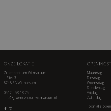
ONZE LOKATIE
OPENINGST
Groencentrum Witmarsum
Maandag
It Fliet 3
Dinsdag
8748 EA Witmarsum
Woensdag
Donderdag
0517 - 53 13 75
Vrijdag
info@groencentrumwitmarsum.nl
Zaterdag
Toon alle open