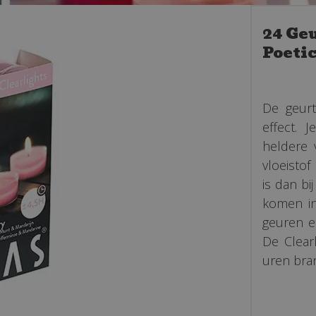
24 Ge
Poeti
De geurt
effect. 
heldere v
vloeistof
is dan bi
komen in
geuren e
De Clear
uren bran