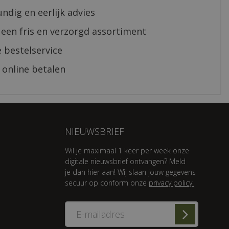
ndig en eerlijk advies
 een fris en verzorgd assortiment
 bestelservice
 online betalen
NIEUWSBRIEF
Wil je maximaal 1 keer per week onze
digitale nieuwsbrief ontvangen? Meld
je dan hier aan! Wij slaan jouw gegevens
secuur op conform onze
privacy policy.