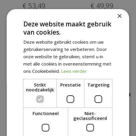
€
53
,
49
€
49
,
99
×
Deze website maakt gebruik
van cookies.
Deze website gebruikt cookies om uw
gebruikerservaring te verbeteren. Door
onze website te gebruiken, stemt u in
met alle cookies in overeenstemming met
ons Cookiebeleid.
Lees verder
Strikt
Prestatie
Targeting
noodzakelijk
MODDERKEUKEN
VERHOOGDE KWEEKBAK
Functioneel
Niet-
€
76
,
99
€
53
,
49
geclassificeerd
€
49
,
99
€
49
,
95
+