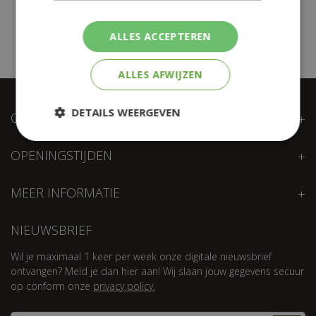
ALLES ACCEPTEREN
ALLES AFWIJZEN
DETAILS WEERGEVEN
ONZE LOKATIE
OPENINGSTIJDEN
MEER INFORMATIE
NIEUWSBRIEF
Wil je maximaal 1 keer per week onze digitale nieuwsbrief
ontvangen? Meld je dan hier aan! Wij slaan jouw gegevens secuur
op conform onze
privacy policy.