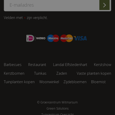
Velden met
zijn verplicht.
*
Barbecues
Restaurant
Landal Elfstedenhart
Kerstshow
Kerstbomen
Tuinkas
Zaden
Vaste planten kopen
Tuinplanten kopen
Woonwinkel
Zijdebloemen
Bloemist
© Groencentrum Witmarsum
Green Solutions
Tuincentrum Overzicht