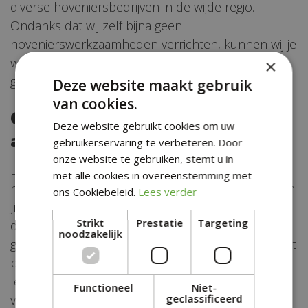
diverse hoveniersbedrijven in de wijde regio.
Ondanks dat wij zelf bijna geen
hovenierswerkzaamheden verrichten, kunnen wij je
wel
goed adviseren
bij het kiezen van een
×
geschikte hovenier.
Deze website maakt gebruik
van cookies.
Goede producten voor
Deze website gebruikt cookies om uw
aantrekkelijke prijzen
gebruikerservaring te verbeteren. Door
onze website te gebruiken, stemt u in
Door de hoge omloopsnelheid kunnen wij grote
met alle cookies in overeenstemming met
hoeveelheden inkopen tegen aantrekkelijke prijzen.
ons Cookiebeleid.
Lees verder
Jij als consument kan hierin mee
profiteren
,
Strikt
Prestatie
Targeting
doordat wij vaak leveren tegen
noodzakelijk
groothandelsprijzen. Nog een groot voordeel is dat
bij ons grote partijen veelal direct uit voorraad
leverbaar zijn. Indien er een enkele keer toch niet
Functioneel
Niet-
voldoende op voorraad is, dan is levering op zeer
geclassificeerd