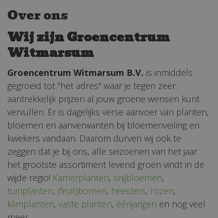
Over ons
Wij zijn Groencentrum
Witmarsum
Groencentrum Witmarsum B.V.
is inmiddels
gegroeid tot "het adres" waar je tegen zeer
aantrekkelijk prijzen al jouw groene wensen kunt
vervullen. Er is dagelijks verse aanvoer van planten,
bloemen en aanverwanten bij bloemenveiling en
kwekers vandaan. Daarom durven wij ook te
zeggen dat je bij ons, alle seizoenen van het jaar
het grootste assortiment levend groen vindt in de
wijde regio!
Kamerplanten
,
snijbloemen
,
tuinplanten
,
(fruit)bomen
,
heesters
,
rozen
,
klimplanten
,
vaste planten
,
éénjarigen
en nog veel
meer.