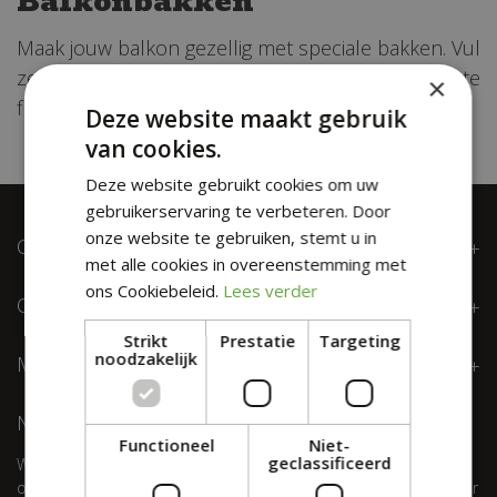
Balkonbakken
Maak jouw balkon gezellig met speciale bakken. Vul
ze met bloemen en planten om jouw balkon op te
×
fleuren en er een gezellige plek van te maken.
Deze website maakt gebruik
van cookies.
Deze website gebruikt cookies om uw
gebruikerservaring te verbeteren. Door
onze website te gebruiken, stemt u in
ONZE LOKATIE
met alle cookies in overeenstemming met
ons Cookiebeleid.
Lees verder
OPENINGSTIJDEN
Strikt
Prestatie
Targeting
noodzakelijk
MEER INFORMATIE
NIEUWSBRIEF
Functioneel
Niet-
geclassificeerd
Wil je maximaal 1 keer per week onze digitale nieuwsbrief
ontvangen? Meld je dan hier aan! Wij slaan jouw gegevens secuur