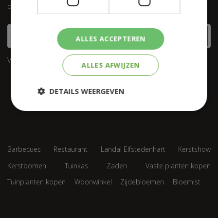
op conform onze
privacy policy.
ALLES ACCEPTEREN
Velden met
zijn verplicht.
*
ALLES AFWIJZEN
DETAILS WEERGEVEN
Barbecues
Restaurant
Landal Elfstedenhart
Kerstshow
Kerstbomen
Tuinkas
Zaden
Vaste planten kopen
Tuinplanten kopen
Woonwinkel
Zijdebloemen
Bloemist