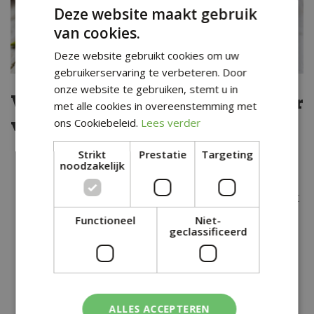
Deze website maakt gebruik
van cookies.
Deze website gebruikt cookies om uw
gebruikerservaring te verbeteren. Door
onze website te gebruiken, stemt u in
Verzorgingstips voor
met alle cookies in overeenstemming met
voorjaarsbollen
ons Cookiebeleid.
Lees verder
Strikt
Prestatie
Targeting
Planttijd: Voorjaarsbollen worden in de herfst
noodzakelijk
geplant, meestal tussen september en
november, voordat de vorst intreedt. Dit geeft
de bollen de tijd om wortels te vormen
Functioneel
Niet-
geclassificeerd
voordat ze in het voorjaar beginnen te
groeien.
Bodemvoorbereiding: Zorg ervoor dat de
grond goed doorlatend is, want bollen
ALLES ACCEPTEREN
houden niet van natte voeten. Voeg compost