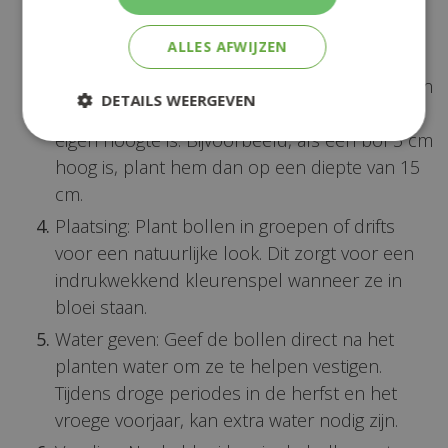
of zand toe aan zware kleigronden om de
ALLES AFWIJZEN
drainage te verbeteren.
Plantdiepte: Een goede vuistregel is om bollen
DETAILS WEERGEVEN
op een diepte te planten die drie keer hun
eigen hoogte is. Bijvoorbeeld, als een bol 5 cm
hoog is, plant hem dan op een diepte van 15
cm.
Plaatsing: Plant bollen in groepen of drifts
voor een natuurlijke look. Dit zorgt voor een
indrukwekkend kleurenspel wanneer ze in
bloei staan.
Water geven: Geef de bollen direct na het
planten water om ze te helpen vestigen.
Tijdens droge periodes in de herfst en het
vroege voorjaar, kan extra water nodig zijn.