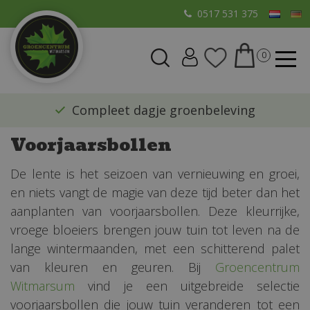
G
0517 531 375
a
n
a
a
r
​Compleet dagje groenbeleving
c
o
Voorjaarsbollen
n
t
De lente is het seizoen van vernieuwing en groei,
e
en niets vangt de magie van deze tijd beter dan het
n
aanplanten van voorjaarsbollen. Deze kleurrijke,
t
vroege bloeiers brengen jouw tuin tot leven na de
lange wintermaanden, met een schitterend palet
van kleuren en geuren. Bij
Groencentrum
Witmarsum
vind je een uitgebreide selectie
voorjaarsbollen die jouw tuin veranderen tot een