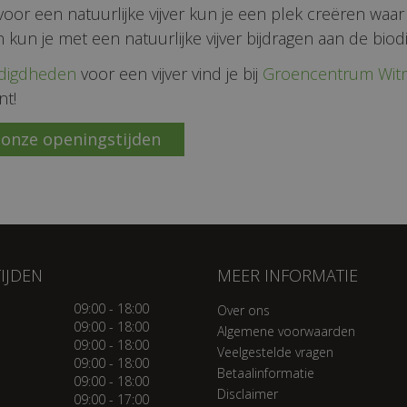
voor een natuurlijke vijver kun je een plek creëren waar
kun je met een natuurlijke vijver bijdragen aan de biodi
digdheden
voor een vijver vind je bij
Groencentrum Wi
nt!
 onze openingstijden
IJDEN
MEER INFORMATIE
09:00 - 18:00
Over ons
09:00 - 18:00
Algemene voorwaarden
09:00 - 18:00
Veelgestelde vragen
09:00 - 18:00
Betaalinformatie
09:00 - 18:00
Disclaimer
09:00 - 17:00