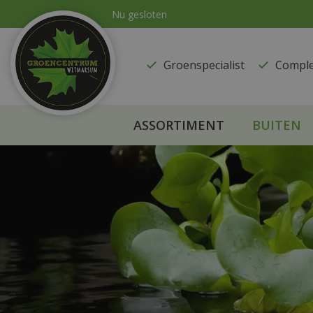
Ga
Nu gesloten
naar
content
Groenspecialist
​Compl
ASSORTIMENT
BUITEN