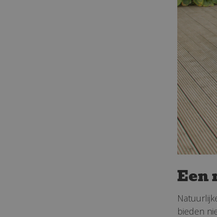
Een 
Natuurlijk
bieden ni