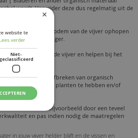
aal | Bladeren en ander organisch materiaal
oebel wordt. Verwijder deze dus regelmatig uit de
×
n kunnen zich op de bodem van de vijver ophopen
ze website te
et een vijverstofzuiger.
Lees verder
urlijk evenwicht in de vijver en helpen bij het
Niet-
geclassificeerd
water helpt bij het afbreken van organisch
reiken door voldoende planten te hebben en/of
ACCEPTEREN
n snel veranderen, bijvoorbeeld door een teveel
erkwaliteit en pas indien nodig de maatregelen
r in jouw vijver helder blijft en de vissen en