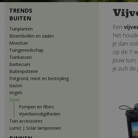
Vijv
TRENDS
BUITEN
Een
vijve
Tuinplanten
het houde
Bloembollen en zaden
je dan ook
Moestuin
Tuingereedschap
op de 'I' 
Tuinkassen
jouw tuin;
Barbecues
je zult de
Buitenpotterie
Potgrond, mest en bestrijding
Gazon
Vogels
Vijver
Pompen en filters
Vijverbenodigdheden
Tuin accessoires
Lumiz | Solar lampionnen