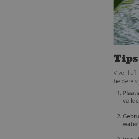
Tips
Vijver lie
heldere vij
Plaats
vuilde
Gebru
water