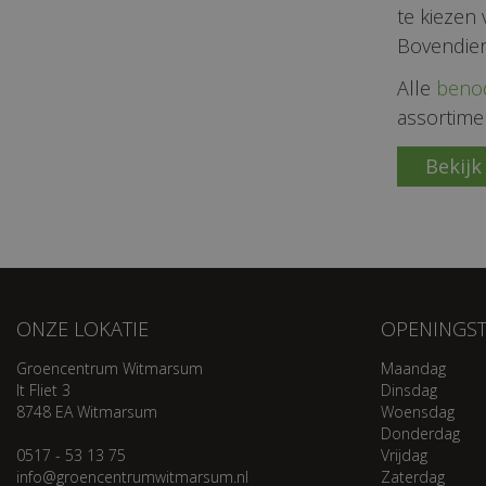
te kiezen 
Bovendien 
Alle
beno
assortime
Bekijk
ONZE LOKATIE
OPENINGST
Groencentrum Witmarsum
Maandag
It Fliet 3
Dinsdag
8748 EA Witmarsum
Woensdag
Donderdag
0517 - 53 13 75
Vrijdag
info@groencentrumwitmarsum.nl
Zaterdag