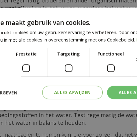
jder regelmatig bladeren en ander organisch materi
n snel afbreken in het water, waardoor het water tr
e maakt gebruik van cookies.
jder slib van de bodem | Slib en andere afvalstoffe
ruikt cookies om uw gebruikerservaring te verbeteren. Door on
rgen voor troebel water. Verwijder deze regelmatig m
u in met alle cookies in overeenstemming met ons Cookiebeleid.
k vijverplanten | Vijverplanten zorgen voor een natu
Prestatie
Targeting
Functioneel
en van het water.
voor voldoende zuurstof in het water | Zuurstofrijk 
iaal en zorgt voor een heldere vijver. Dit kun je be
en luchtsteen in de vijver te plaatsen.
ERGEVEN
ALLES AFWIJZEN
ALLES 
regelmatig de waterkwaliteit | De waterkwaliteit ka
oedingsstoffen in het water. Test regelmatig de wat
m het water in balans te houden.
maatregelen te nemen kun je ervoor zorgen dat het wate