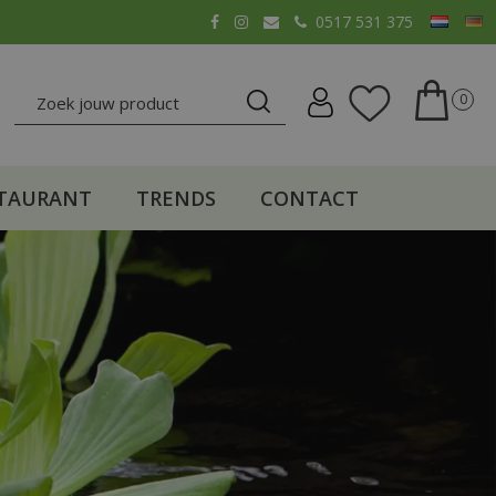
0517 531 375
TAURANT
TRENDS
CONTACT