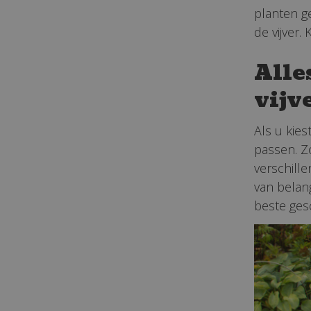
planten g
de vijver
Alle
vijv
Als u kie
passen. Zo
verschille
van belang
beste ges