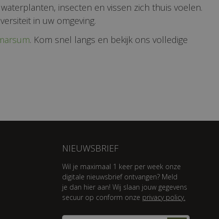
 waterplanten, insecten en vissen zich thuis voelen.
versiteit in uw omgeving.
tmarsum
. Kom snel langs en bekijk ons volledige
NIEUWSBRIEF
Wil je maximaal 1 keer per week onze
digitale nieuwsbrief ontvangen? Meld
je dan hier aan! Wij slaan jouw gegevens
secuur op conform onze
privacy policy.