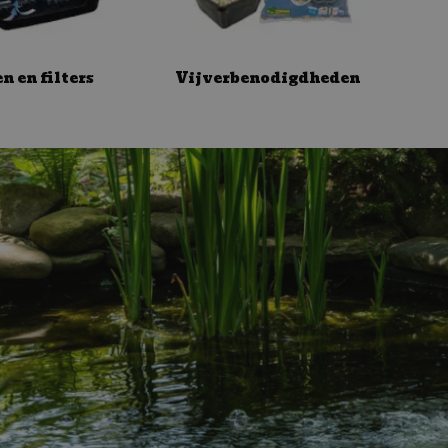
 en filters
Vijverbenodigdheden