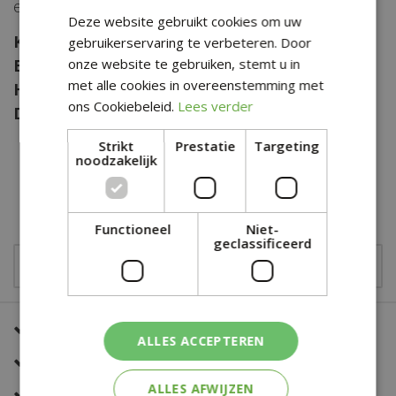
exotische toets.
Deze website gebruikt cookies om uw
Kleur:
grijsblauw
gebruikerservaring te verbeteren. Door
Brandduur:
onze website te gebruiken, stemt u in
56 uur
met alle cookies in overeenstemming met
Hoogte:
105 mm
ons Cookiebeleid.
Lees verder
Diameter:
95 mm
Strikt
Prestatie
Targeting
noodzakelijk
€
13
,
99
Functioneel
Niet-
geclassificeerd
Een snelle en correcte bezorging
ALLES ACCEPTEREN
Zeer sterk in al jouw bloemwerk
ALLES AFWIJZEN
Deskundig en eerlijk advies