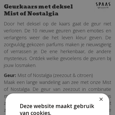
Geurkaars met deksel
Mist of Nostalgia
Door het deksel op de kaars gaat de geur niet
verloren. De 10 nieuwe geuren geven emoties en
verlangens weer die het leven kleur geven. De
zorgvuldig gekozen parfums maken je nieuwsgierig
of verrassen je. De ene herkenbaar, de andere
mysterieus. Ontdek welke gevoelens de geuren bij
jouw losmaken.
Geur:
Mist of Nostalgia (zeezout & citroen)
Maak een lange wandeling aan zee met onze Mist
of Nostalgia. De geur van zeezout in combinatie
met zeewier en een ondertoon van muskus
×
zorgen voor een verfrissend parfum. Daarnaast
Deze website maakt gebruik
zorgt de toevoeging van citroen voor een subtiele
van cookies.