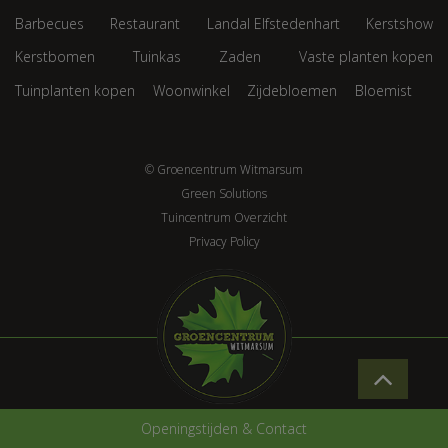
Barbecues
Restaurant
Landal Elfstedenhart
Kerstshow
Kerstbomen
Tuinkas
Zaden
Vaste planten kopen
Tuinplanten kopen
Woonwinkel
Zijdebloemen
Bloemist
© Groencentrum Witmarsum
Green Solutions
Tuincentrum Overzicht
Privacy Policy
Openingstijden & Contact
Geurkaars met deksel Mist of Nostalgia