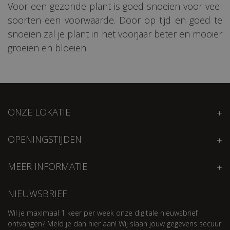
Voor een gezonde plant is goed snoeien voor veel
soorten een voorwaarde. Door op tijd en goed te
snoeien zal je plant in het voorjaar beter en mooier
groeien en bloeien.
ONZE LOKATIE
OPENINGSTIJDEN
MEER INFORMATIE
NIEUWSBRIEF
Wil je maximaal 1 keer per week onze digitale nieuwsbrief
ontvangen? Meld je dan hier aan! Wij slaan jouw gegevens secuur