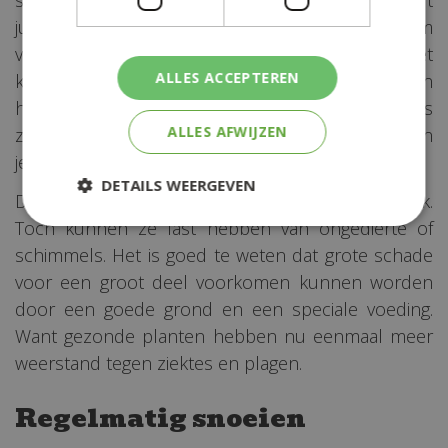
juist weer meer behoefte aan extra magnesium
voor een diepgroen blad (buxus en haag). Het
ALLES ACCEPTEREN
klinkt misschien moeilijk maar dat is het niet. Pokon
helpt je graag met het maken van de beste keus
ALLES AFWIJZEN
zodat je lang en met veel plezier kan genieten van
je planten.
DETAILS WEERGEVEN
De meeste tuinplanten zijn in principe vrij sterk.
Toch kunnen ze last hebben van ongedierte of
schimmels. Het is goed te weten dat grote schade
voor een groot deel voorkomen kunnen worden
door een goede grond en een speciale voeding.
Want gezonde planten hebben nu eenmaal meer
weerstand tegen ziektes en plagen.
Regelmatig snoeien