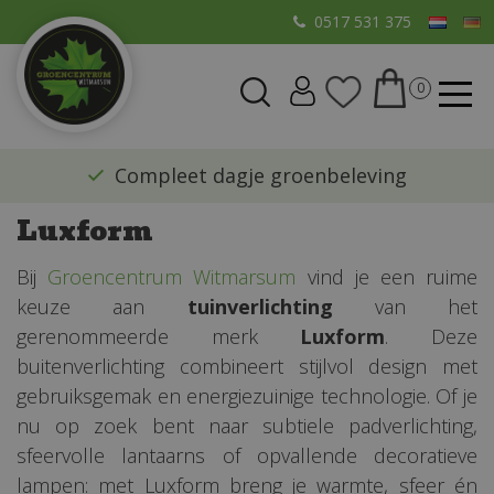
G
0517 531 375
a
n
a
a
r
​Compleet dagje groenbeleving
c
o
Luxform
n
t
Bij
Groencentrum Witmarsum
vind je een ruime
e
keuze aan
tuinverlichting
van het
n
gerenommeerde merk
Luxform
. Deze
t
buitenverlichting combineert stijlvol design met
gebruiksgemak en energiezuinige technologie. Of je
nu op zoek bent naar subtiele padverlichting,
sfeervolle lantaarns of opvallende decoratieve
lampen: met Luxform breng je warmte, sfeer én