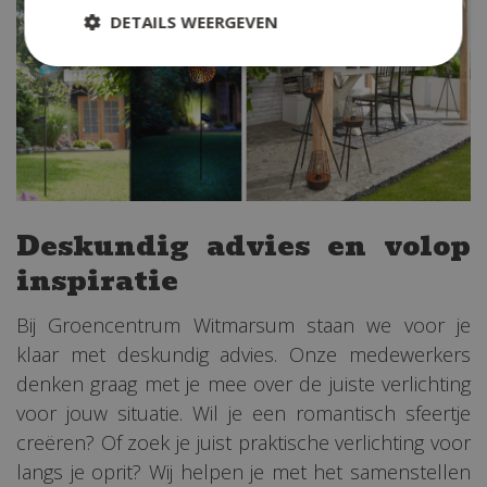
DETAILS WEERGEVEN
Deskundig advies en volop
inspiratie
Bij Groencentrum Witmarsum staan we voor je
klaar met deskundig advies. Onze medewerkers
denken graag met je mee over de juiste verlichting
voor jouw situatie. Wil je een romantisch sfeertje
creëren? Of zoek je juist praktische verlichting voor
langs je oprit? Wij helpen je met het samenstellen