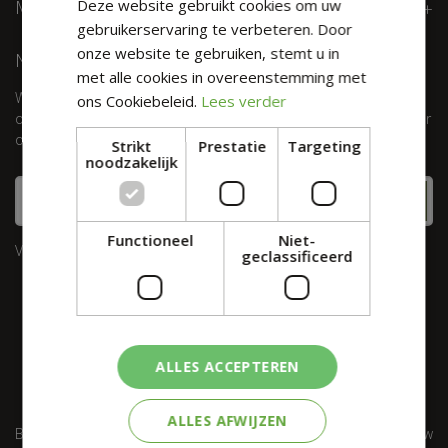
MEER INFORMATIE
Deze website gebruikt cookies om uw
gebruikerservaring te verbeteren. Door
onze website te gebruiken, stemt u in
NIEUWSBRIEF
met alle cookies in overeenstemming met
Wil je maximaal 1 keer per week onze digitale nieuwsbrief
ons Cookiebeleid.
Lees verder
ontvangen? Meld je dan hier aan! Wij slaan jouw gegevens secuur
op conform onze
privacy policy.
Strikt
Prestatie
Targeting
noodzakelijk
Functioneel
Niet-
Velden met
zijn verplicht.
*
geclassificeerd
ALLES ACCEPTEREN
ALLES AFWIJZEN
Barbecues
Restaurant
Landal Elfstedenhart
Kerstshow