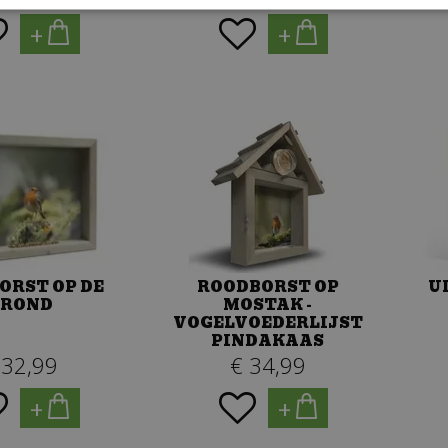
+
+
ORST OP DE
ROODBORST OP
U
ROND
MOSTAK -
VOGELVOEDERLIJST
PINDAKAAS
32
,
99
€
34
,
99
+
+