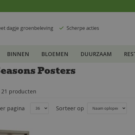
eet dagje groenbeleving
​Scherpe acties
BINNEN
BLOEMEN
DUURZAAM
RES
Seasons Posters
n 21 producten
per pagina
Sorteer op