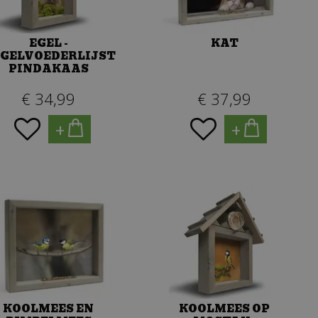
EGEL -
KAT
GELVOEDERLIJST
PINDAKAAS
€
34
,
99
€
37
,
99
+
+
KOOLMEES EN
KOOLMEES OP