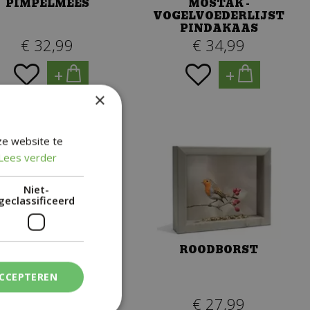
PIMPELMEES
MOSTAK -
VOGELVOEDERLIJST
PINDAKAAS
€
32
,
99
€
34
,
99
+
+
×
ze website te
Lees verder
Niet-
geclassificeerd
PIMPELMEES OP
ROODBORST
BOOMSTRONK
ACCEPTEREN
€
32
,
99
€
27
,
99