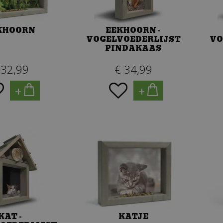
KHOORN
EEKHOORN -
VOGELVOEDERLIJST
VO
PINDAKAAS
32
,
99
€
34
,
99
+
+
KAT -
KATJE