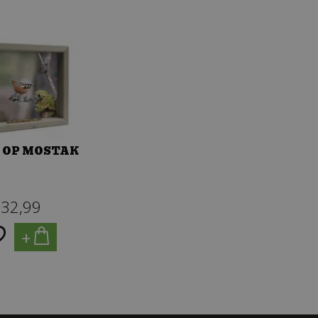
 OP MOSTAK
32
,
99
+