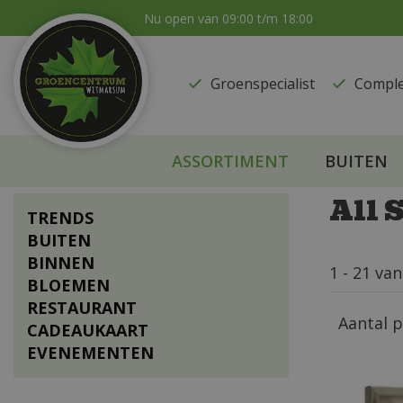
Ga
Nu open van
09:00
t/m
18:00
naar
content
Groenspecialist
​Compl
ASSORTIMENT
BUITEN
All 
TRENDS
BUITEN
BINNEN
1 - 21 va
BLOEMEN
RESTAURANT
Aantal 
CADEAUKAART
EVENEMENTEN