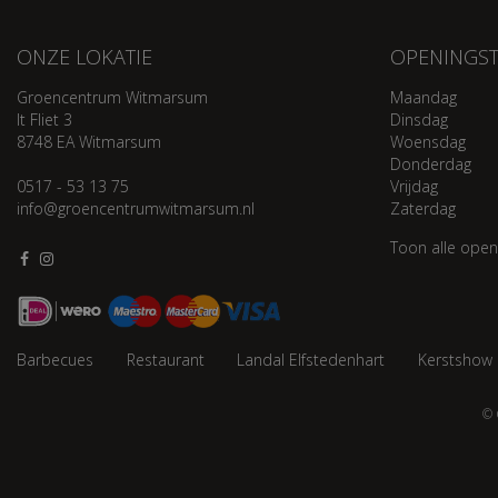
ONZE LOKATIE
OPENINGST
Groencentrum Witmarsum
Maandag
It Fliet 3
Dinsdag
8748 EA Witmarsum
Woensdag
Donderdag
0517 - 53 13 75
Vrijdag
info@groencentrumwitmarsum.nl
Zaterdag
Toon alle open
Barbecues
Restaurant
Landal Elfstedenhart
Kerstshow
© 