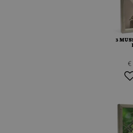
3 MUS
€