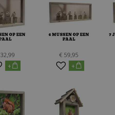
SEN OP EEN
6 MUSSEN OP EEN
7 
PAAL
PAAL
32
,
99
€
59
,
95
+
+