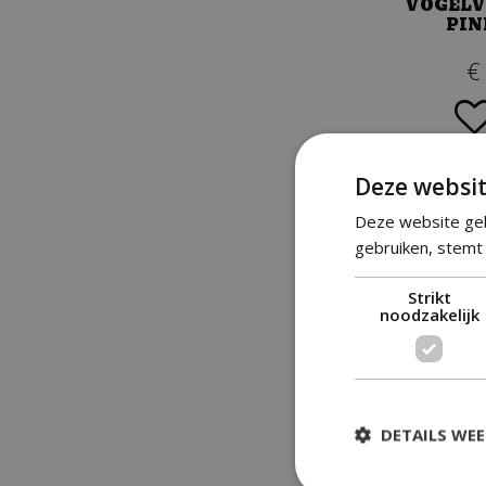
VOGELV
PI
€
Deze websit
Deze website geb
gebruiken, stemt 
Strikt
noodzakelijk
KOO
DETAILS WE
€