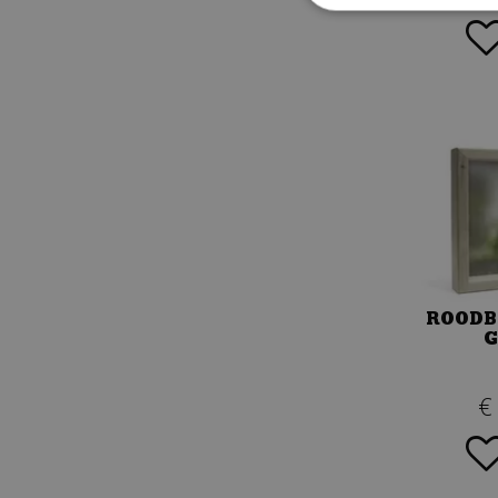
ROODB
G
€