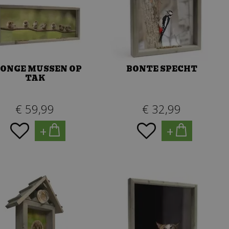
JONGE MUSSEN OP
BONTE SPECHT
TAK
€
59
,
99
€
32
,
99
+
+