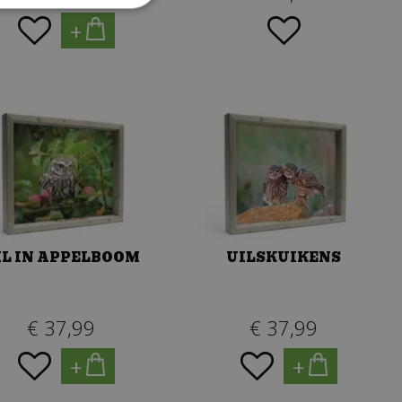
+
IL IN APPELBOOM
UILSKUIKENS
€
37
,
99
€
37
,
99
+
+