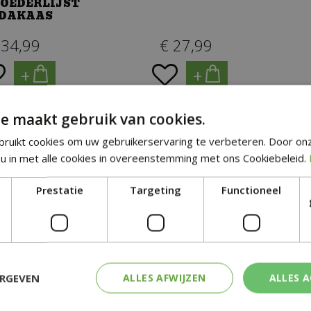
OEDERLIJST
NDAKAAS
34
,
99
€
27
,
99
+
+
e maakt gebruik van cookies.
ruikt cookies om uw gebruikerservaring te verbeteren. Door on
u in met alle cookies in overeenstemming met ons Cookiebeleid.
Prestatie
Targeting
Functioneel
LMEESJE
MUSSEN OP EEN TAK
ERGEVEN
ALLES AFWIJZEN
ALLES 
27
,
99
€
32
,
99