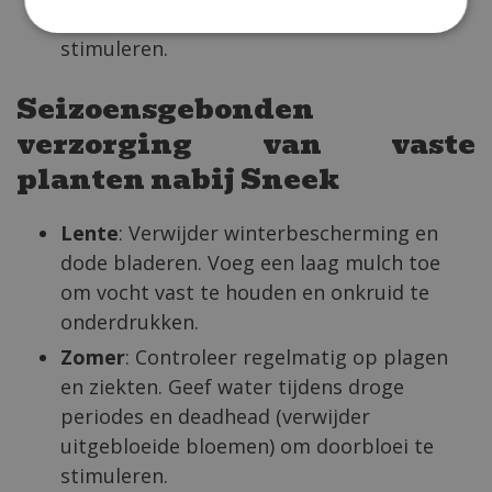
meststof in het voorjaar om de groei te
stimuleren.
Seizoensgebonden
verzorging van vaste
planten nabij Sneek
Lente
: Verwijder winterbescherming en
dode bladeren. Voeg een laag mulch toe
om vocht vast te houden en onkruid te
onderdrukken.
Zomer
: Controleer regelmatig op plagen
en ziekten. Geef water tijdens droge
periodes en deadhead (verwijder
uitgebloeide bloemen) om doorbloei te
stimuleren.