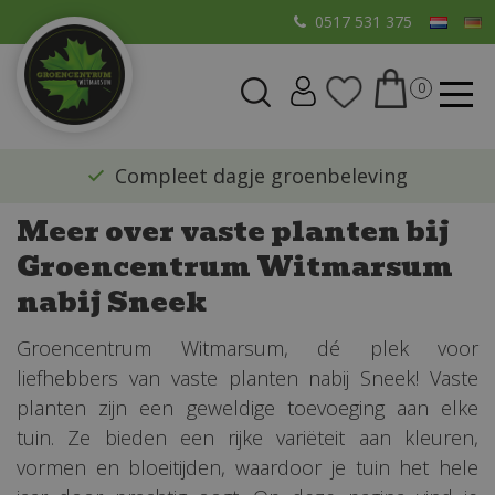
G
0517 531 375
a
n
a
a
r
​Compleet dagje groenbeleving
c
o
Meer over vaste planten bij
n
Groencentrum Witmarsum
t
e
nabij Sneek
n
t
Groencentrum Witmarsum, dé plek voor
liefhebbers van vaste planten nabij Sneek! Vaste
planten zijn een geweldige toevoeging aan elke
tuin. Ze bieden een rijke variëteit aan kleuren,
vormen en bloeitijden, waardoor je tuin het hele