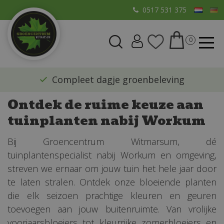
G
0517 531 375
a
n
a
a
r
​Compleet dagje groenbeleving
c
o
Ontdek de ruime keuze aan
n
tuinplanten nabij Workum
t
e
Bij Groencentrum Witmarsum, dé
n
tuinplantenspecialist nabij Workum en omgeving,
t
streven we ernaar om jouw tuin het hele jaar door
te laten stralen. Ontdek onze bloeiende planten
die elk seizoen prachtige kleuren en geuren
toevoegen aan jouw buitenruimte. Van vrolijke
voorjaarsbloeiers tot kleurrijke zomerbloeiers en