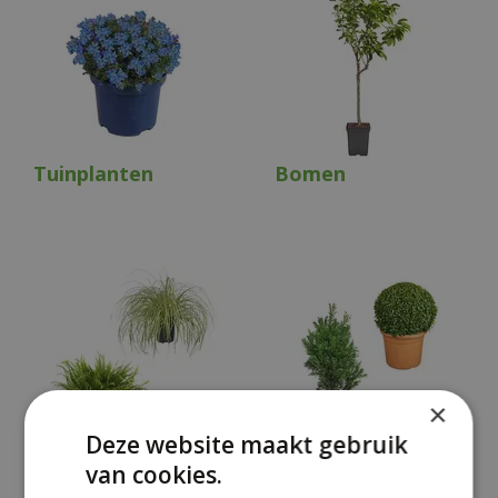
Tuinplanten
Bomen
×
Deze website maakt gebruik
Siergrassen en
Haagplanten en
van cookies.
varens
coniferen