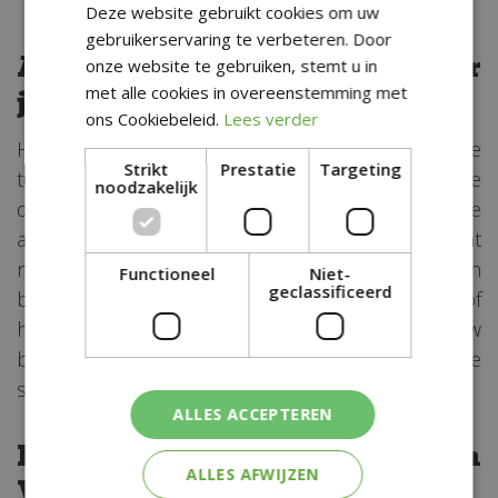
Deze website gebruikt cookies om uw
gebruikerservaring te verbeteren. Door
Advies en inspiratie voor
onze website te gebruiken, stemt u in
jouw tuinprojecten
met alle cookies in overeenstemming met
ons Cookiebeleid.
Lees verder
Heb je hulp nodig bij het kiezen van de juiste
Strikt
Prestatie
Targeting
tuinplanten voor jouw tuinprojecten? Onze
noodzakelijk
deskundige medewerkers staan klaar om je te
adviseren en te inspireren. Of je nu op zoek bent
naar tips voor het ontwerpen van een
Functioneel
Niet-
geclassificeerd
bloementuin, het aanleggen van een
moestuin
of
het creëren van een mediterrane sfeer in jouw
buitenruimte, wij zijn er om je te helpen bij elke
stap van het proces.
ALLES ACCEPTEREN
Bezoek Groencentrum
ALLES AFWIJZEN
Witmarsum nabij Workum