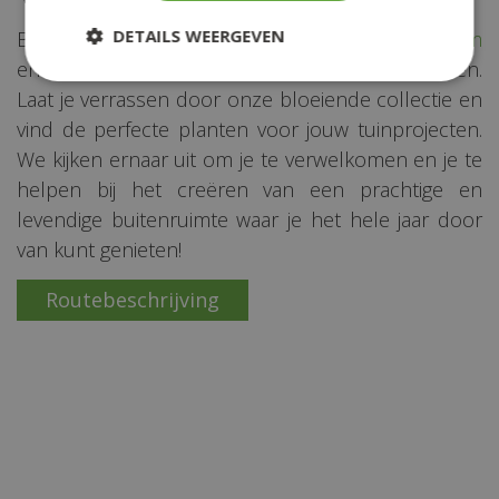
DETAILS WEERGEVEN
Breng een bezoek aan
Groencentrum Witmarsum
en ontdek ons diverse assortiment tuinplanten.
Laat je verrassen door onze bloeiende collectie en
vind de perfecte planten voor jouw tuinprojecten.
We kijken ernaar uit om je te verwelkomen en je te
helpen bij het creëren van een prachtige en
levendige buitenruimte waar je het hele jaar door
van kunt genieten!
Routebeschrijving