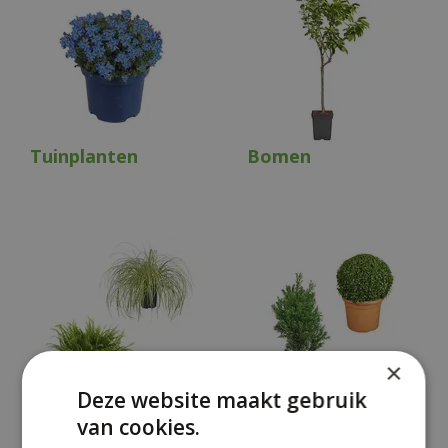
Tuinplanten
Bomen
×
Deze website maakt gebruik
Siergrassen en
Haagplanten en
van cookies.
varens
coniferen