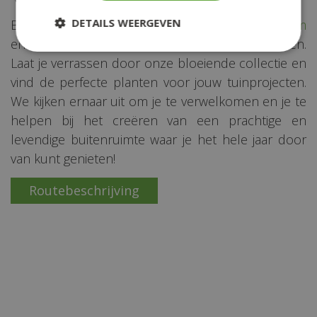
DETAILS WEERGEVEN
Breng een bezoek aan
Groencentrum Witmarsum
en ontdek ons diverse assortiment tuinplanten.
Laat je verrassen door onze bloeiende collectie en
vind de perfecte planten voor jouw tuinprojecten.
We kijken ernaar uit om je te verwelkomen en je te
helpen bij het creëren van een prachtige en
levendige buitenruimte waar je het hele jaar door
van kunt genieten!
Routebeschrijving