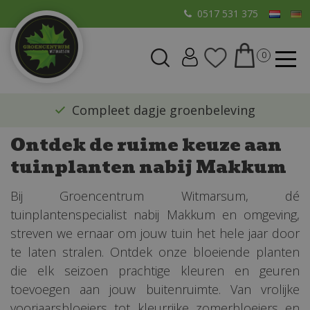
G
0517 531 375
a
n
a
a
r
​Compleet dagje groenbeleving
c
o
Ontdek de ruime keuze aan
n
tuinplanten nabij Makkum
t
e
Bij Groencentrum Witmarsum, dé
n
tuinplantenspecialist nabij Makkum en omgeving,
t
streven we ernaar om jouw tuin het hele jaar door
te laten stralen. Ontdek onze bloeiende planten
die elk seizoen prachtige kleuren en geuren
toevoegen aan jouw buitenruimte. Van vrolijke
voorjaarsbloeiers tot kleurrijke zomerbloeiers en