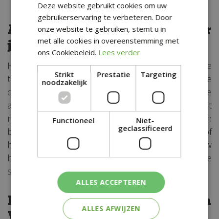
Deze website gebruikt cookies om uw
gebruikerservaring te verbeteren. Door
Advies en inspiratie voor
onze website te gebruiken, stemt u in
jouw tuinprojecten
met alle cookies in overeenstemming met
ons Cookiebeleid.
Lees verder
Heb je hulp nodig bij het kiezen van de juiste
Strikt
Prestatie
Targeting
tuinplanten voor jouw tuinprojecten? Onze
noodzakelijk
deskundige medewerkers staan klaar om je te
adviseren en te inspireren. Of je nu op zoek bent
naar tips voor het ontwerpen van een
Functioneel
Niet-
geclassificeerd
bloementuin, het aanleggen van een
moestuin
of
het creëren van een mediterrane sfeer in jouw
buitenruimte, wij zijn er om je te helpen bij elke
stap van het proces.
ALLES ACCEPTEREN
Bezoek Groencentrum
ALLES AFWIJZEN
Witmarsum nabij Makkum