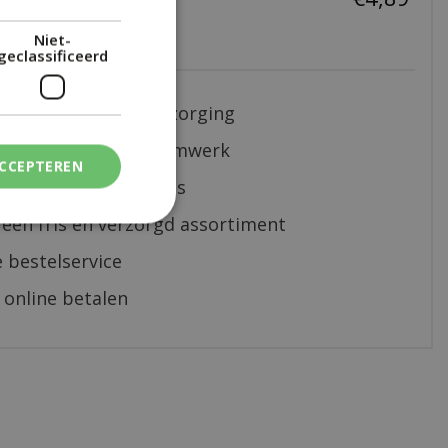
Niet-
geclassificeerd
nelle en correcte bezorging
sterk in al jouw bloemwerk
ACCEPTEREN
ndig en eerlijk advies
 een fris en verzorgd assortiment
 bestelservice
 online betalen