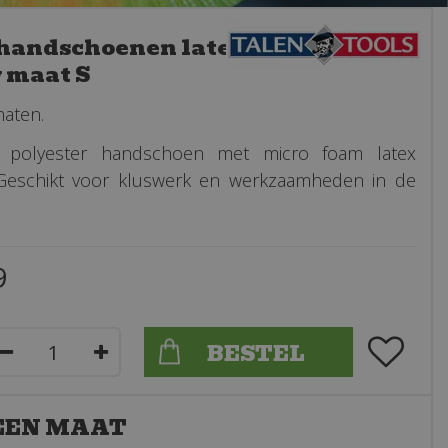
andschoenen latex
 maat S
maten.
le polyester handschoen met micro foam latex
 Geschikt voor kluswerk en werkzaamheden in de
9
 EEN MAAT