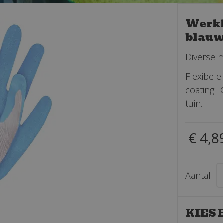
Werkh
blauw
Diverse 
Flexibe
coating.
tuin.
€
4
,
8
Aantal
KIES