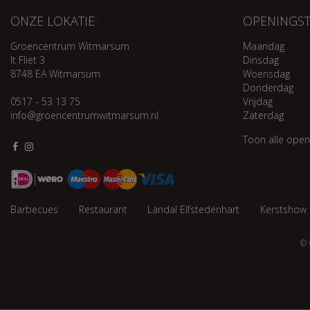
ONZE LOKATIE
OPENINGST
Groencentrum Witmarsum
Maandag
It Fliet 3
Dinsdag
8748 EA Witmarsum
Woensdag
Donderdag
0517 - 53 13 75
Vrijdag
info@groencentrumwitmarsum.nl
Zaterdag
Toon alle open
Barbecues
Restaurant
Landal Elfstedenhart
Kerstshow
© 