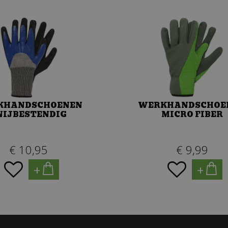
KHANDSCHOENEN
WERKHANDSCHOE
NIJBESTENDIG
MICRO FIBER
€
10
,
95
€
9
,
99
+
+