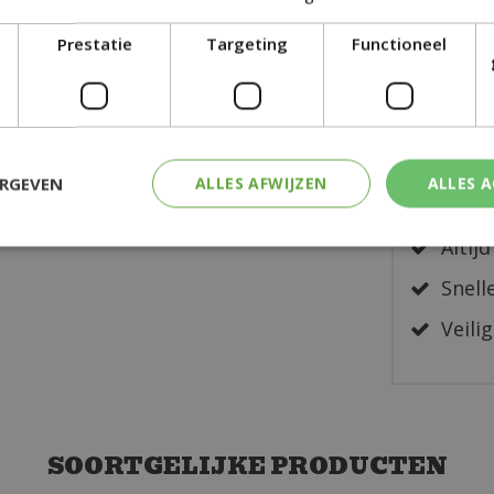
Prestatie
Targeting
Functioneel
Een s
Zeer 
ERGEVEN
ALLES AFWIJZEN
ALLES 
Desku
Altijd
Snelle
Veilig
SOORTGELIJKE PRODUCTEN