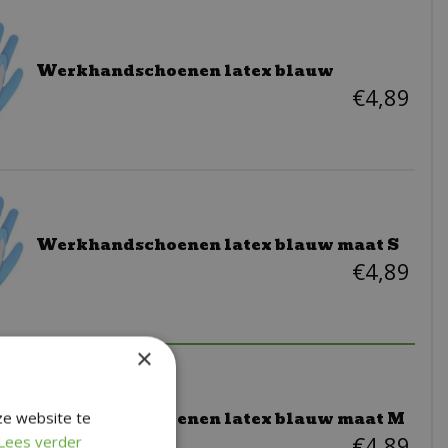
Werkhandschoenen latex blauw
€
4
,
89
Werkhandschoenen latex blauw maat S
€
4
,
89
×
Werkhandschoenen latex blauw maat M
ze website te
€
4
,
89
Lees verder