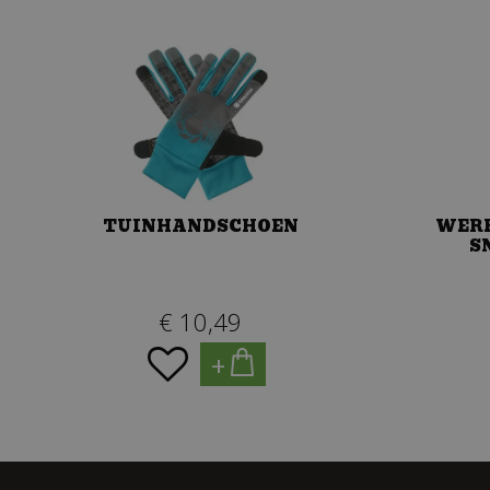
TUINHANDSCHOEN
WER
S
€
10
,
49
+