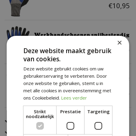
€
10
,
95
Werkhandschoenen snijbestendig
maat L
×
€
10
,
95
Deze website maakt gebruik
van cookies.
Deze website gebruikt cookies om uw
gebruikerservaring te verbeteren. Door
Werkhandschoenen snijbestendig
onze website te gebruiken, stemt u in
maat XL
met alle cookies in overeenstemming met
€
10
,
95
ons Cookiebeleid.
Lees verder
Strikt
Prestatie
Targeting
noodzakelijk
Een snelle en correcte bezorging
Zeer sterk in al jouw bloemwerk