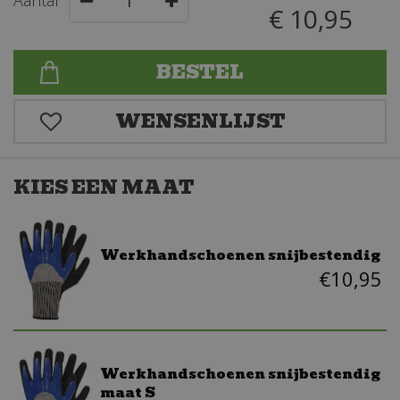
Aantal
€
10
,
95
KIES EEN MAAT
Werkhandschoenen snijbestendig
€
10
,
95
Werkhandschoenen snijbestendig
maat S