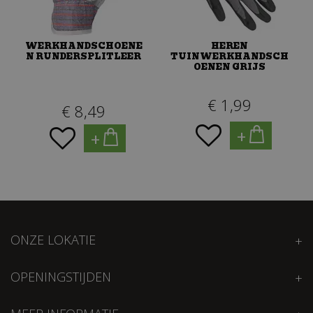
WERKHANDSCHOENE
HEREN
N RUNDERSPLITLEER
TUINWERKHANDSCH
OENEN GRIJS
€
1
,
99
€
8
,
49
+
+
ONZE LOKATIE
OPENINGSTIJDEN