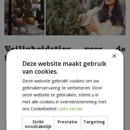
Veiligheidstips voor de
×
buurt nabij Makkum
Deze website maakt gebruik
van cookies.
Brandveiligheid
: Zorg ervoor dat de
verlichting en elektrische decoraties in
Deze website gebruikt cookies om uw
goede staat verkeren en schakel ze uit
gebruikerservaring te verbeteren. Door
onze website te gebruiken, stemt u in
wanneer je niet thuis bent om je huis in de
met alle cookies in overeenstemming met
buurt van Makkum veilig te houden.
ons Cookiebeleid.
Lees verder
Kinder- en huisdierenveiligheid
: Plaats
breekbare ornamenten hoger in de boom
Strikt
Prestatie
Targeting
noodzakelijk
en zorg ervoor dat snoeren buiten het