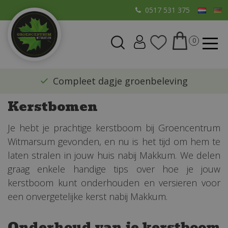
G
0517 531 375
a
n
a
a
r
​Compleet dagje groenbeleving
c
o
Kerstbomen
n
t
Je hebt je prachtige kerstboom bij Groencentrum
e
Witmarsum gevonden, en nu is het tijd om hem te
n
laten stralen in jouw huis nabij Makkum. We delen
t
graag enkele handige tips over hoe je jouw
kerstboom kunt onderhouden en versieren voor
een onvergetelijke kerst nabij Makkum.
Onderhoud van je kerstboom