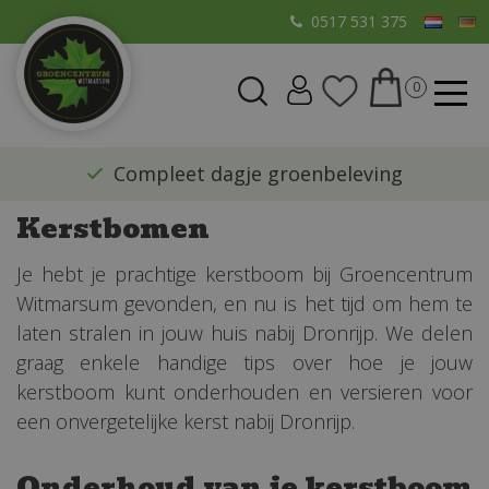
G
0517 531 375
a
n
a
a
r
​Compleet dagje groenbeleving
c
o
Kerstbomen
n
t
Je hebt je prachtige kerstboom bij Groencentrum
e
Witmarsum gevonden, en nu is het tijd om hem te
n
laten stralen in jouw huis nabij Dronrijp. We delen
t
graag enkele handige tips over hoe je jouw
kerstboom kunt onderhouden en versieren voor
een onvergetelijke kerst nabij Dronrijp.
Onderhoud van je kerstboom