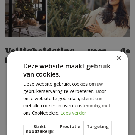
Veiligheidstips voor de
×
buurt nabij Dronrijp
Deze website maakt gebruik
van cookies.
Brandveiligheid
: Zorg ervoor dat de
verlichting en elektrische decoraties in
Deze website gebruikt cookies om uw
goede staat verkeren en schakel ze uit
gebruikerservaring te verbeteren. Door
onze website te gebruiken, stemt u in
wanneer je niet thuis bent om je huis in de
met alle cookies in overeenstemming met
buurt van Dronrijp veilig te houden.
ons Cookiebeleid.
Lees verder
Kinder- en huisdierenveiligheid
: Plaats
breekbare ornamenten hoger in de boom
Strikt
Prestatie
Targeting
noodzakelijk
en zorg ervoor dat snoeren buiten het