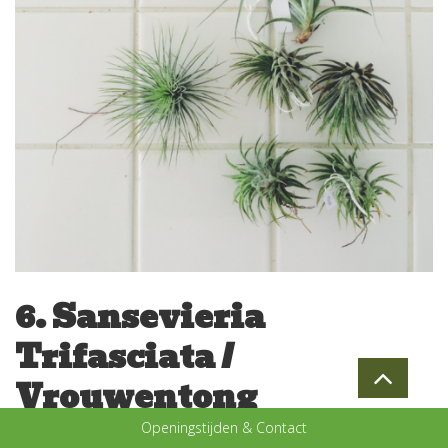
6. Sansevieria
Trifasciata /
Vrouwentong
Openingstijden & Contact
Ook deze plant was decennia geleden in iedere