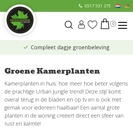
G
0517 531 375
a
n
a
a
r
​Compleet dagje groenbeleving
c
o
n
Groene Kamerplanten
t
e
Kamerplanten in huis: hoe meer hoe beter volgens
n
de prachtige Urban Jungle trend! Deze stijl komt
t
overal terug in de bladen en op tv en is ook met
gemak voor iedereen haalbaar! Een aantal grote
planten in de woning creëert direct een sfeer van
rust en kalmte!