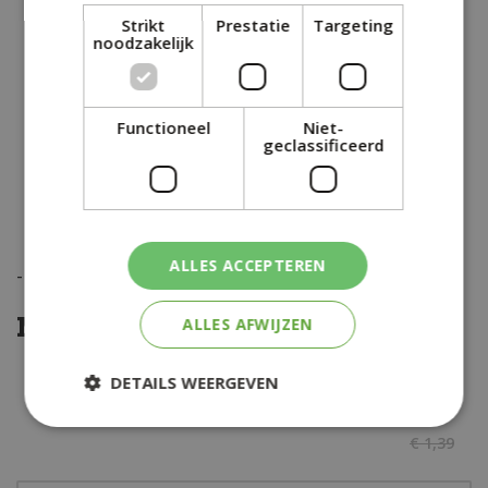
Strikt
Prestatie
Targeting
noodzakelijk
Functioneel
Niet-
geclassificeerd
ALLES ACCEPTEREN
-
€
0
,
35
Nu met 25% korting
ALLES AFWIJZEN
DETAILS WEERGEVEN
€
1
,
04
€
1
,
39