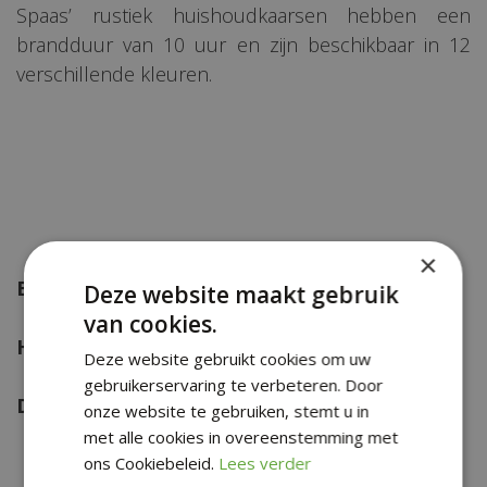
Spaas’ rustiek huishoudkaarsen hebben een
brandduur van 10 uur en zijn beschikbaar in 12
verschillende kleuren.
×
Brandduur:
10 uur
Deze website maakt gebruik
van cookies.
Hoogte:
250 mm
Deze website gebruikt cookies om uw
gebruikerservaring te verbeteren. Door
Diameter:
21 mm
onze website te gebruiken, stemt u in
met alle cookies in overeenstemming met
ons Cookiebeleid.
Lees verder