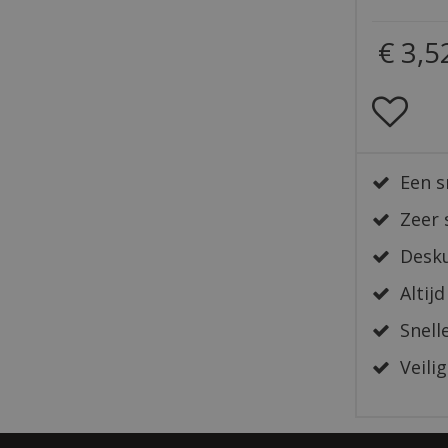
€
3
,
5
Een s
Zeer 
Desku
Altijd
Snelle
Veilig