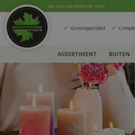
Ga
Nu open van
09:00
t/m
18:00
naar
content
Groenspecialist
​Compl
ASSORTIMENT
BUITEN