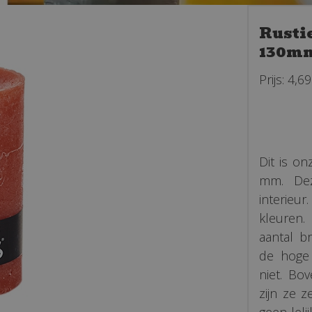
Rusti
130m
Prijs: 4,69
Dit is on
mm. Dez
interieu
kleuren.
aantal b
de hoge 
niet. Bo
zijn ze 