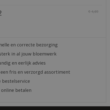
2
€
4
,
69
nelle en correcte bezorging
sterk in al jouw bloemwerk
ndig en eerlijk advies
 een fris en verzorgd assortiment
 bestelservice
 online betalen