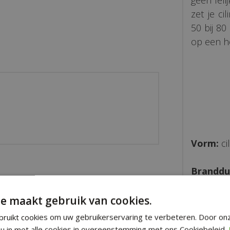
geen leli
zet je ci
50 bij 80
op een ho
Vorm:
ci
Branddu
Hoogte:
e maakt gebruik van cookies.
ruikt cookies om uw gebruikerservaring te verbeteren. Door on
Diamete
u in met alle cookies in overeenstemming met ons Cookiebeleid.