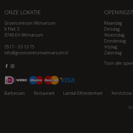
ONZE LOKATIE
OPENINGST
Groencentrum Witmarsum
Maandag
It Fliet 3
Dinsdag
8748 EA Witmarsum
Woensdag
Donderdag
0517 - 53 13 75
Vrijdag
info@groencentrumwitmarsum.nl
Zaterdag
Toon alle open
Barbecues
Restaurant
Landal Elfstedenhart
Kerstshow
© 