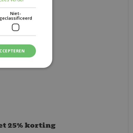
:
403 g
Niet-
geclassificeerd
ACCEPTEREN
t 25% korting