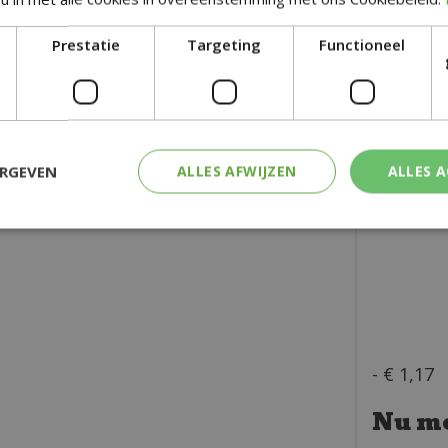
Prestatie
Targeting
Functioneel
Gewicht
ERGEVEN
ALLES AFWIJZEN
ALLES 
-
€
1
,
17
Nu me