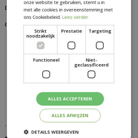
onze website te gebruiken, stemt u in
Diameter:
50 mm
met alle cookies in overeenstemming met
ons Cookiebeleid.
Lees verder
Gewicht:
123 g
Strikt
Prestatie
Targeting
noodzakelijk
Functioneel
Niet-
geclassificeerd
ALLES ACCEPTEREN
ALLES AFWIJZEN
-
€
0
,
60
DETAILS WEERGEVEN