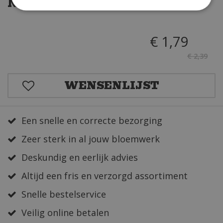
Nu met 25% korting
€
1
,
79
€
2
,
39
Een snelle en correcte bezorging
Zeer sterk in al jouw bloemwerk
Deskundig en eerlijk advies
Altijd een fris en verzorgd assortiment
Snelle bestelservice
Veilig online betalen