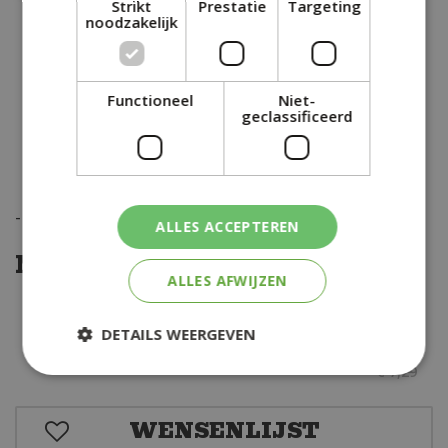
Strikt
Prestatie
Targeting
noodzakelijk
Functioneel
Niet-
geclassificeerd
-
€
1
,
82
ALLES ACCEPTEREN
Nu met 25% korting
ALLES AFWIJZEN
€
5
,
47
DETAILS WEERGEVEN
€
7
,
29