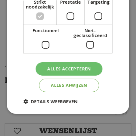
Strikt
Prestatie
Targeting
noodzakelijk
Functioneel
Niet-
geclassificeerd
-
€
1
,
82
ALLES ACCEPTEREN
Nu met 25% korting
ALLES AFWIJZEN
€
5
,
47
DETAILS WEERGEVEN
€
7
,
29