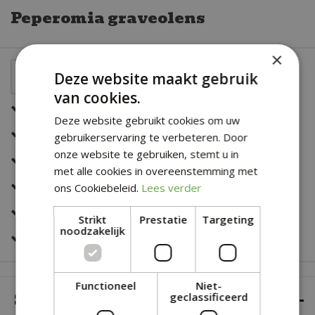
Peperomia graveolens
×
Deze website maakt gebruik
van cookies.
Een snelle en correcte bezorging
Deze website gebruikt cookies om uw
Zeer sterk in al jouw bloemwerk
gebruikerservaring te verbeteren. Door
onze website te gebruiken, stemt u in
Deskundig en eerlijk advies
met alle cookies in overeenstemming met
Altijd een fris en verzorgd assortiment
ons Cookiebeleid.
Lees verder
Snelle bestelservice
Strikt
Prestatie
Targeting
noodzakelijk
Veilig online betalen
Functioneel
Niet-
SPECIFICATIES
geclassificeerd