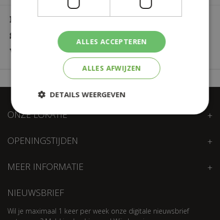
Plantensoort
Peperomia
Standplaats
Halfschaduw
ALLES ACCEPTEREN
Waterbehoefte
Gemiddeld
ALLES AFWIJZEN
DETAILS WEERGEVEN
ONZE LOKATIE
OPENINGSTIJDEN
MEER INFORMATIE
NIEUWSBRIEF
Wil je maximaal 1 keer per week onze digitale nieuwsbrief