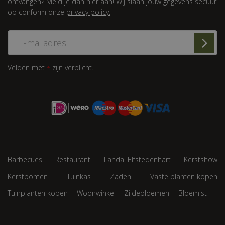
ontvangen? Meld je dan hier aan! Wij slaan jouw gegevens secuur
op conform onze
privacy policy.
Velden met
zijn verplicht.
*
Barbecues
Restaurant
Landal Elfstedenhart
Kerstshow
Kerstbomen
Tuinkas
Zaden
Vaste planten kopen
Tuinplanten kopen
Woonwinkel
Zijdebloemen
Bloemist