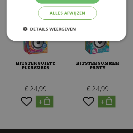
ALLES AFWIJZEN
DETAILS WEERGEVEN
HITSTER GUILTY
HITSTER SUMMER
PLEASURES
PARTY
€
24
,
99
€
24
,
99
+
+