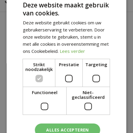
Veilig online betalen
Deze website maakt gebruik
van cookies.
SOORTGELIJKE PRODUCTEN
Deze website gebruikt cookies om uw
gebruikerservaring te verbeteren. Door
onze website te gebruiken, stemt u in
met alle cookies in overeenstemming met
ons Cookiebeleid.
Lees verder
Strikt
Prestatie
Targeting
noodzakelijk
HITSTER BINGO
HITSTER ORIGINAL
Functioneel
Niet-
geclassificeerd
€
34
,
99
€
24
,
99
+
+
ALLES ACCEPTEREN