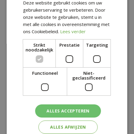
Deze website gebruikt cookies om uw
gebruikerservaring te verbeteren. Door
onze website te gebruiken, stemt u in
met alle cookies in overeenstemming met
ons Cookiebeleid.
Lees verder
HITSTER BINGO
HITSTER ORIGINAL
Strikt
Prestatie
Targeting
noodzakelijk
€
34
,
99
€
24
,
99
Functioneel
Niet-
geclassificeerd
+
+
ALLES ACCEPTEREN
ALLES AFWIJZEN