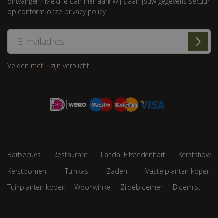
ontvangen? Meld je dan hier aan! Wij slaan jouw gegevens secuur
op conform onze
privacy policy.
Velden met
zijn verplicht.
*
Barbecues
Restaurant
Landal Elfstedenhart
Kerstshow
Kerstbomen
Tuinkas
Zaden
Vaste planten kopen
Tuinplanten kopen
Woonwinkel
Zijdebloemen
Bloemist