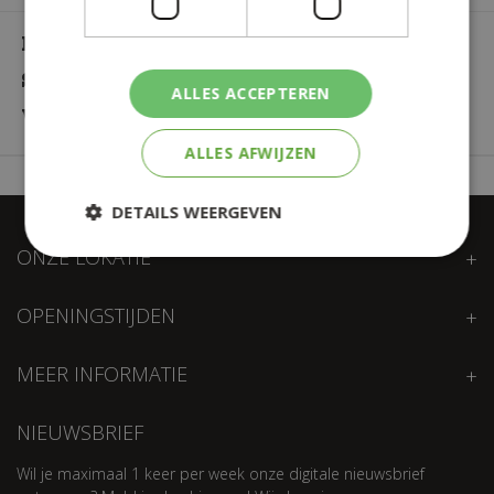
Plantensoort
Ficus
Standplaats
Zon
ALLES ACCEPTEREN
Waterbehoefte
Veel
ALLES AFWIJZEN
DETAILS WEERGEVEN
ONZE LOKATIE
OPENINGSTIJDEN
MEER INFORMATIE
NIEUWSBRIEF
Wil je maximaal 1 keer per week onze digitale nieuwsbrief