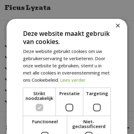
Ficus Lyrata
×
Deze website maakt gebruik
van cookies.
Een snelle en correcte bezorging
Deze website gebruikt cookies om uw
Zeer sterk in al jouw bloemwerk
gebruikerservaring te verbeteren. Door
onze website te gebruiken, stemt u in
Deskundig en eerlijk advies
met alle cookies in overeenstemming met
Altijd een fris en verzorgd assortiment
ons Cookiebeleid.
Lees verder
Snelle bestelservice
Strikt
Prestatie
Targeting
noodzakelijk
Veilig online betalen
Functioneel
Niet-
SPECIFICATIES
geclassificeerd