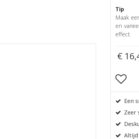
Tip
Maak een
en varie
effect.
€
16
,
Een s
Zeer 
Desku
Altijd