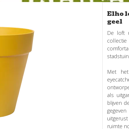
Elho l
geel
De loft 
collecti
comfortab
stadstuin
Met het
eyecatch
ontworpe
als uitg
blijven 
gegeven 
uitgerust
ruimte no