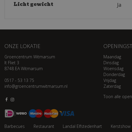
Licht gewicht
Ja
ONZE LOKATIE
OPENINGST
Groencentrum Witmarsum
Maandag
It Fliet 3
Dinsdag
8748 EA Witmarsum
Woensdag
Donderdag
0517 - 53 13 75
Vrijdag
info@groencentrumwitmarsum.nl
Zaterdag
Toon alle open
Barbecues
Restaurant
Landal Elfstedenhart
Kerstshow