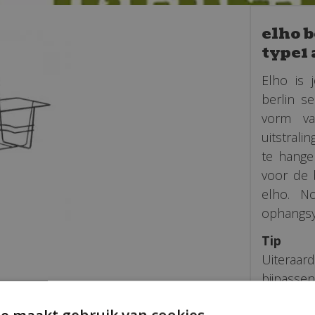
elho 
type1 
Elho is 
berlin s
vorm va
uitstrali
te hange
voor de 
elho. N
ophangsy
Tip
Uiteraar
bijpass
volledig