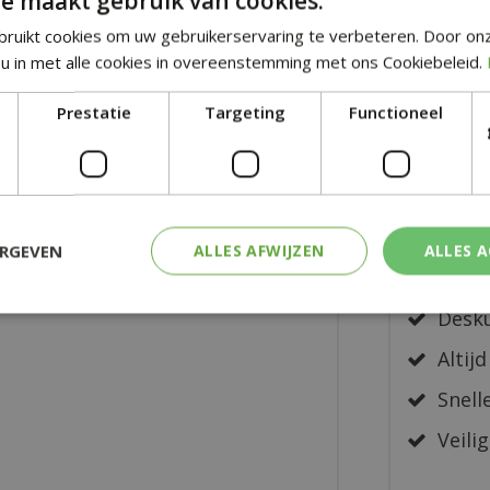
e maakt gebruik van cookies.
conditie b
ruikt cookies om uw gebruikerservaring te verbeteren. Door on
u in met alle cookies in overeenstemming met ons Cookiebeleid.
€
12
,
Prestatie
Targeting
Functioneel
Een s
ERGEVEN
ALLES AFWIJZEN
ALLES 
Zeer 
17 cm
Desku
Altijd
Snelle
Veilig