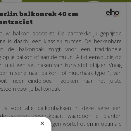
berlin balkonrek 40 cm
antraciet
jouw balkon specialist. De aantrekkelijk geprijsde
erie is daarbij een klassiek succes. De herkenbare
n de balkonbak zorgt voor een traditionele
ng op je balkon of aan de muur. Altijd eenvoudig op
n met een set haken van kunststof of ijzer. Vraag
berlin serie naar balkon- of muurhaak type 1, van
ooit meer eindeloos zoeken naar het juiste
steem voor je balkonbak!
d is voor alle balkonbakken in deze serie een
ende schotel beschikbaar, waardoor je planten
×
 worden beschermd tegen wortelrot en in optimale