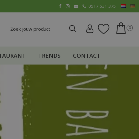
0517 531 375
TAURANT
TRENDS
CONTACT