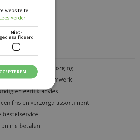
lijven.
ze website te
Lees verder
19
Niet-
geclassificeerd
nelle en correcte bezorging
ACCEPTEREN
sterk in al jouw bloemwerk
ndig en eerlijk advies
 een fris en verzorgd assortiment
 bestelservice
 online betalen