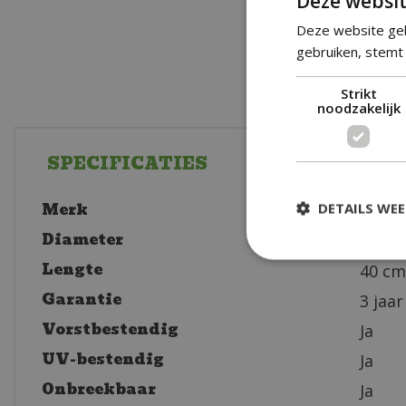
Deze websit
Deze website geb
gebruiken, stemt 
Strikt
noodzakelijk
SPECIFICATIES
Merk
DETAILS WE
Elho
Diameter
40 x 
Lengte
40 cm
Garantie
3 jaar
Vorstbestendig
Ja
UV-bestendig
Ja
Onbreekbaar
Ja