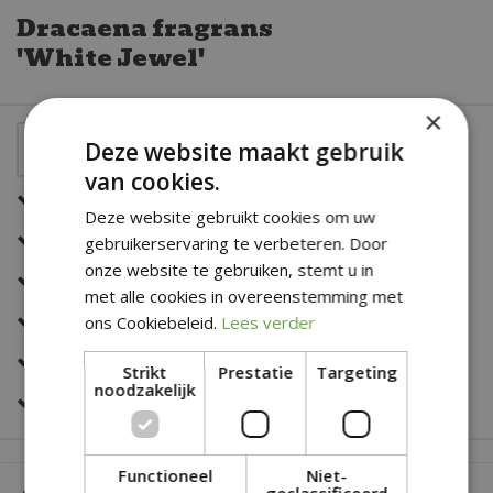
Dracaena fragrans
'White Jewel'
×
Deze website maakt gebruik
van cookies.
Een snelle en correcte bezorging
Deze website gebruikt cookies om uw
Zeer sterk in al jouw bloemwerk
gebruikerservaring te verbeteren. Door
onze website te gebruiken, stemt u in
Deskundig en eerlijk advies
met alle cookies in overeenstemming met
Altijd een fris en verzorgd assortiment
ons Cookiebeleid.
Lees verder
Snelle bestelservice
Strikt
Prestatie
Targeting
noodzakelijk
Veilig online betalen
Functioneel
Niet-