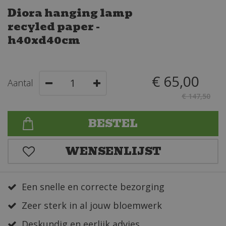
Diora hanging lamp
recyled paper -
h40xd40cm
€
65
,
00
Aantal
€
147
,
50
Een snelle en correcte bezorging
Zeer sterk in al jouw bloemwerk
Deskundig en eerlijk advies