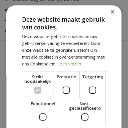
Altijd een fris en verzorgd assortiment
×
Deze website maakt gebruik
Snelle bestelservice
van cookies.
Veilig online betalen
Deze website gebruikt cookies om uw
gebruikerservaring te verbeteren. Door
SOORTGELIJKE PRODUCTEN
onze website te gebruiken, stemt u in
met alle cookies in overeenstemming met
ons Cookiebeleid.
Lees verder
Strikt
Prestatie
Targeting
noodzakelijk
Functioneel
Niet-
geclassificeerd
PEGO HANGING LAMP
PEGO HANGING LAMP
OFF WHITE FRAME
OFF WHITE FRAME
BLACK - H94XD70CM
BLACK - H94XD83CM
€
179
,
50
€
179
,
50