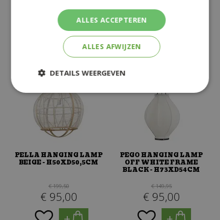
€
125
,
00
€
125
,
00
ALLES ACCEPTEREN
+
+
ALLES AFWIJZEN
DETAILS WEERGEVEN
PELLA HANGING LAMP
PEGO HANGING LAMP
BEIGE - H50XD50,5CM
OFF WHITE FRAME
BLACK - H73XD54CM
€
199
,
50
€
149
,
95
€
95
,
00
€
95
,
00
+
+