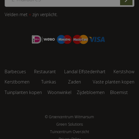
Velden met
zijn verplicht.
*
Barbecues
Restaurant
Landal Elfstedenhart
Kerstshow
Kerstbomen
Tuinkas
Zaden
Vaste planten kopen
Tuinplanten kopen
Woonwinkel
Zijdebloemen
Bloemist
© Groencentrum Witmarsum
Green Solutions
Tuincentrum Overzicht