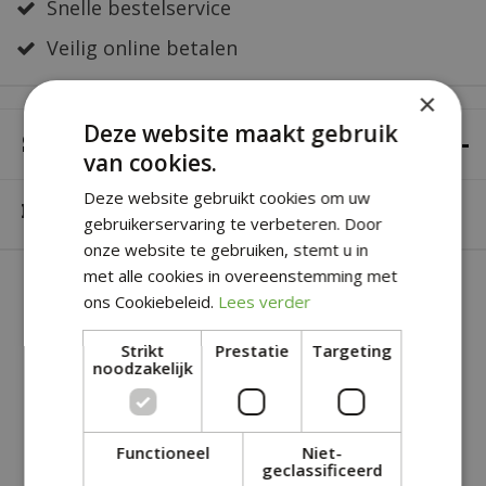
Snelle bestelservice
Veilig online betalen
×
Deze website maakt gebruik
SPECIFICATIES
van cookies.
Deze website gebruikt cookies om uw
Merk
DCM
gebruikerservaring te verbeteren. Door
onze website te gebruiken, stemt u in
met alle cookies in overeenstemming met
SOORTGELIJKE PRODUCTEN
ons Cookiebeleid.
Lees verder
Strikt
Prestatie
Targeting
noodzakelijk
Functioneel
Niet-
geclassificeerd