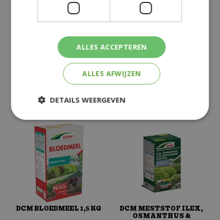
DCM MESTSTOF ILEX,
DCM MESTSTOF
OSMANTHUS &
HAGEN, TAXUS &
BLADHOUDENDE
CONIFEREN 3 KG
HEESTERS 3 KG
ALLES ACCEPTEREN
€
16
,
95
€
16
,
95
ALLES AFWIJZEN
+
+
DETAILS WEERGEVEN
DCM BLOEDMEEL 1,5 KG
DCM MESTSTOF ILEX,
OSMANTHUS &