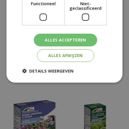
Functioneel
Niet-
geclassificeerd
DCM MESTSTOF ILEX,
DCM BLOEDMEEL 1,5 KG
ALLES ACCEPTEREN
OSMANTHUS &
BLADHOUDENDE
HEESTERS 3 KG
ALLES AFWIJZEN
€
16
,
95
€
12
,
95
DETAILS WEERGEVEN
+
+