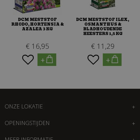
DCM MESTSTOF
DCM MESTSTOF ILEX,
RHODO, HORTENSIA &
OSMANTHUS &
AZALEA 3 KG
BLADHOUDENDE
HEESTERS 1,5 KG
€
16
,
95
€
11
,
29
+
+
ONZE LOKATIE
OPENINGSTIJDEN
MEER INFORMATIE