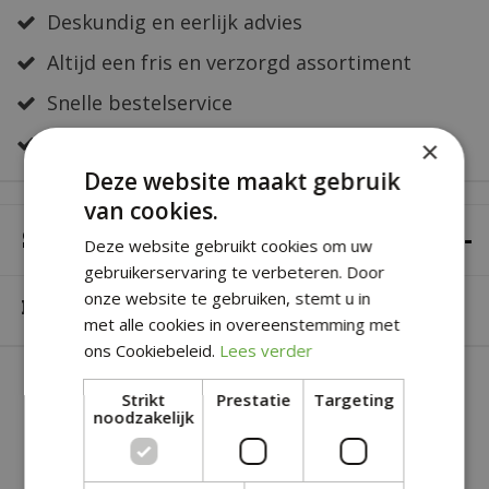
Deskundig en eerlijk advies
Altijd een fris en verzorgd assortiment
Snelle bestelservice
Veilig online betalen
×
Deze website maakt gebruik
van cookies.
SPECIFICATIES
Deze website gebruikt cookies om uw
gebruikerservaring te verbeteren. Door
onze website te gebruiken, stemt u in
Merk
DCM
met alle cookies in overeenstemming met
ons Cookiebeleid.
Lees verder
SOORTGELIJKE PRODUCTEN
Strikt
Prestatie
Targeting
noodzakelijk