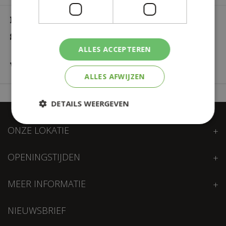
Plantensoort
Caryota Mitis
Standplaats
Halfschaduw,
ALLES ACCEPTEREN
Schaduw
Waterbehoefte
Veel
ALLES AFWIJZEN
DETAILS WEERGEVEN
ONZE LOKATIE
OPENINGSTIJDEN
MEER INFORMATIE
NIEUWSBRIEF