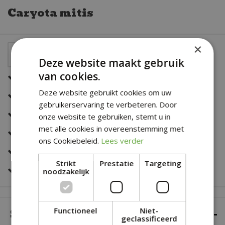
Caryota mitis
×
Deze website maakt gebruik
van cookies.
Een snelle en correcte bezorging
Deze website gebruikt cookies om uw
Zeer sterk in al jouw bloemwerk
gebruikerservaring te verbeteren. Door
Deskundig en eerlijk advies
onze website te gebruiken, stemt u in
met alle cookies in overeenstemming met
Altijd een fris en verzorgd assortiment
ons Cookiebeleid.
Lees verder
Snelle bestelservice
Strikt
Prestatie
Targeting
Veilig online betalen
noodzakelijk
SPECIFICATIES
Functioneel
Niet-
geclassificeerd