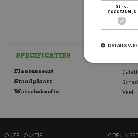
Strikt
noodzakelijk
DETAILS WE
SPECIFICATIES
Plantensoort
Calat
Standplaats
Scha
Waterbehoefte
Veel
ONZE LOKATIE
OPENINGST