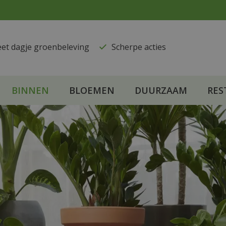
eet dagje groenbeleving
​Scherpe acties
BINNEN
BLOEMEN
DUURZAAM
RES