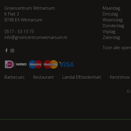
Groencentrum Witmarsum
Maandag
It Fliet 3
Dinsdag
8748 EA Witmarsum
Woensdag
Donderdag
0517 - 53 13 75
Vrijdag
info@groencentrumwitmarsum.nl
Zaterdag
Toon alle open
Barbecues
Restaurant
Landal Elfstedenhart
Kerstshow
© 