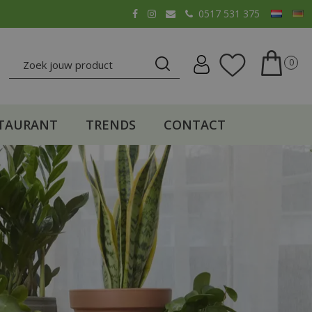
0517 531 375
TAURANT
TRENDS
CONTACT