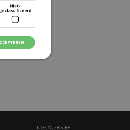
Niet-
geclassificeerd
ACCEPTEREN
NIEUWSBRIEF