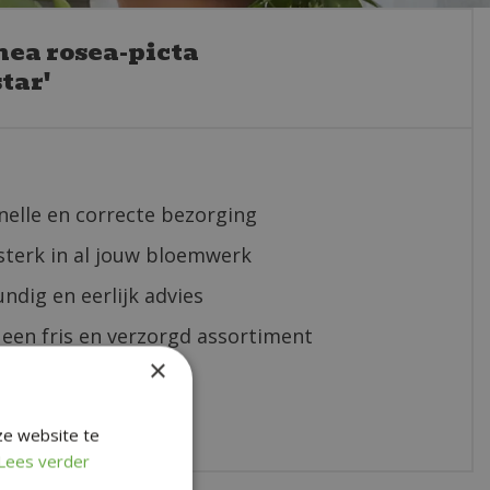
hea rosea-picta
tar'
nelle en correcte bezorging
sterk in al jouw bloemwerk
ndig en eerlijk advies
 een fris en verzorgd assortiment
×
 bestelservice
 online betalen
ze website te
Lees verder