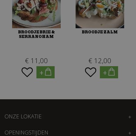
BROODJE BRIE &
BROODJE ZALM
SERRANOHAM
€
11
,
00
€
12
,
00
+
+
ONZE LOKATIE
OPENINGSTIJDEN