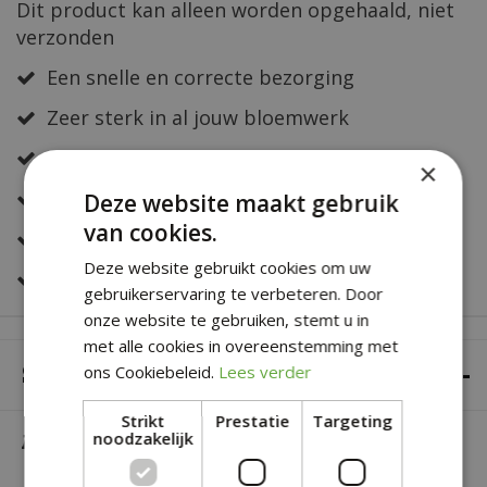
Dit product kan alleen worden opgehaald, niet
verzonden
Een snelle en correcte bezorging
Zeer sterk in al jouw bloemwerk
Deskundig en eerlijk advies
×
Altijd een fris en verzorgd assortiment
Deze website maakt gebruik
van cookies.
Snelle bestelservice
Deze website gebruikt cookies om uw
Veilig online betalen
gebruikerservaring te verbeteren. Door
onze website te gebruiken, stemt u in
met alle cookies in overeenstemming met
SPECIFICATIES
ons Cookiebeleid.
Lees verder
Strikt
Prestatie
Targeting
noodzakelijk
Afhalen broodjes
Bestellen voor
dezelfde dag kan