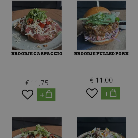
BROODJE CARPACCIO
BROODJE PULLED PORK
€
11
,
00
€
11
,
75
+
+