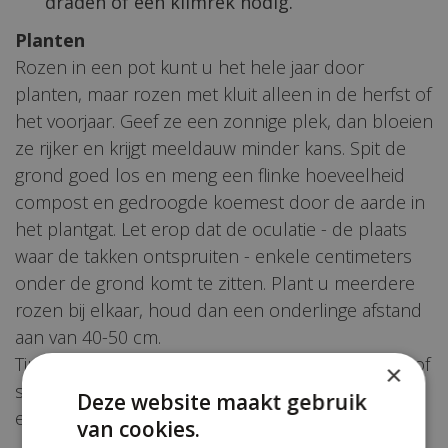
draden of een klimrek nodig.
Planten
Rozen in een pot kunt u het hele jaar door
planten, maar rozen met kluit alleen in de herfst of
het voorjaar. Geef ze een zonnige plek, dan bloeien
ze rijker en krijgt meeldauw minder kans. Spit de
grond goed los en meng een flinke hoeveelheid
compost en gedroogde koemest door de aarde in
het plantgat. Let erop dat de oculatie - de plaats
waar de takken ontspruiten - enkele centimeters
onder de grond komt te zitten. Plant u meerdere
rozen bij elkaar, houd dan een onderlinge afstand
aan van 40-50 cm.
Tip: plant een klimroos niet te dicht bij een muur of
×
schutting, daar is de grond vaak te droog. Houd
Deze website maakt gebruik
een afstand van 35 cm aan.
van cookies.