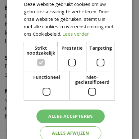
Deze website gebruikt cookies om uw
Bemesten
gebruikerservaring te verbeteren. Door
Rozen hebben veel voedsel nodig en gedijen het
onze website te gebruiken, stemt u in
beste in kalkrijke grond. Geef ze in de zomer 1 of 2
met alle cookies in overeenstemming met
keer een dosis speciale rozenmest voor een rijke
ons Cookiebeleid.
Lees verder
bloei.
Strikt
Prestatie
Targeting
noodzakelijk
Snoeien
De belangrijkste wetenswaardigheden over het
snoeien van rozen vindt u in een aparte Tuintip.
Functioneel
Niet-
geclassificeerd
Meer weten?
Vraag onze tuinadviseurs gerust alles wat u nog
meer over rozen wilt weten. Ze helpen graag met
handige tips en goede raad.
ALLES ACCEPTEREN
ALLES AFWIJZEN