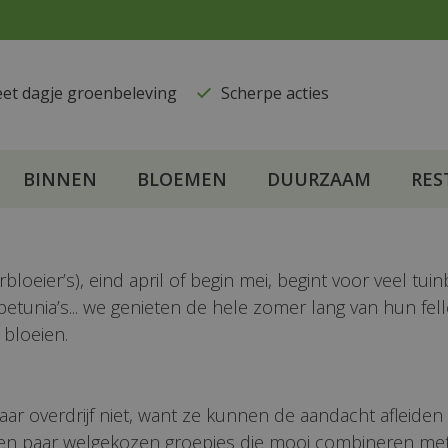
eet dagje groenbeleving
​Scherpe acties
BINNEN
BLOEMEN
DUURZAAM
RES
oeier’s), eind april of begin mei, begint voor veel tuin
petunia’s... we genieten de hele zomer lang van hun fell
 bloeien.
aar overdrijf niet, want ze kunnen de aandacht afleide
een paar welgekozen groepjes die mooi combineren me