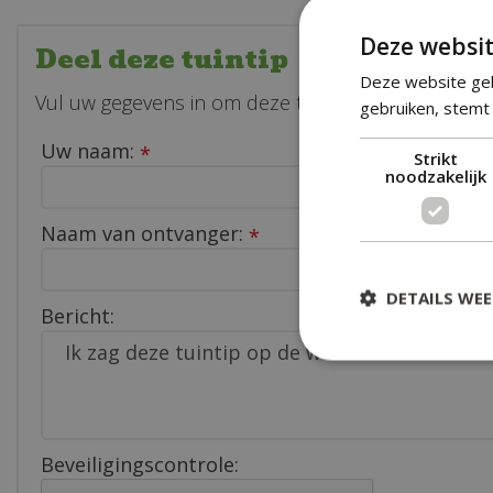
Deze websit
Deel deze tuintip
Deze website geb
Vul uw gegevens in om deze tuintip te delen met e
gebruiken, stemt 
Uw naam:
*
Strikt
noodzakelijk
Naam van ontvanger:
*
DETAILS WE
Bericht:
Beveiligingscontrole: