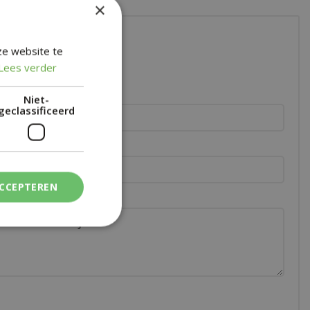
×
ze website te
Lees verder
Niet-
geclassificeerd
er:
*
ACCEPTEREN