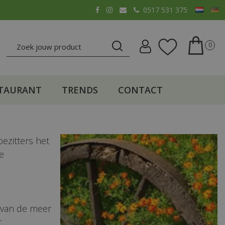
0517 531 375
TAURANT
TRENDS
CONTACT
bezitters het
e
n van de meer
t