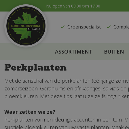
Ga
Nu open van
09:00
t/m
17:00
naar
content
Groenspecialist
​Compl
ASSORTIMENT
BUITEN
Perkplanten
Met de aanschaf van de perkplanten (éénjarige zomerbl
zomerseizoen. Geraniums en afrikaantjes, salvia’s en 
bloemkleuren. Met deze tips laat u ze zelfs nog rijker
Waar zetten we ze?
Perkplanten vormen kleurige accenten in een tuin. M
subtiele bloemkleuren van uw vaste planten. Maak 