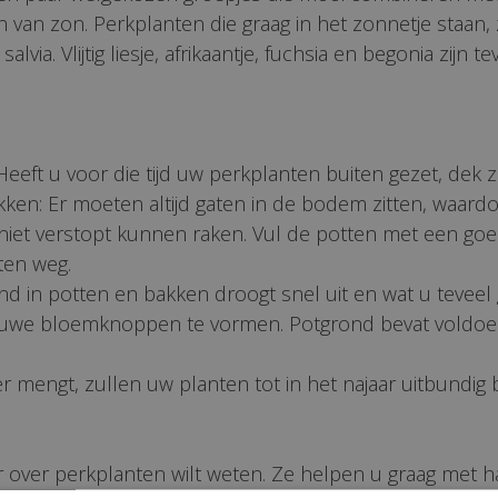
an zon. Perkplanten die graag in het zonnetje staan, zi
via. Vlijtig liesje, afrikaantje, fuchsia en begonia zijn 
. Heeft u voor die tijd uw perkplanten buiten gezet, dek
kken: Er moeten altijd gaten in de bodem zitten, waard
e niet verstopt kunnen raken. Vul de potten met een g
eten weg.
ond in potten en bakken droogt snel uit en wat u teveel 
ieuwe bloemknoppen te vormen. Potgrond bevat voldoen
r mengt, zullen uw planten tot in het najaar uitbundig b
r over perkplanten wilt weten. Ze helpen u graag met h