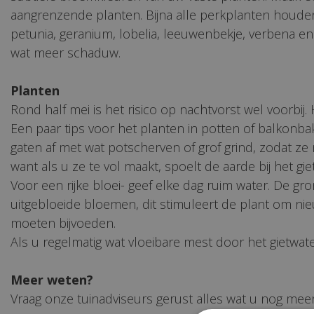
aangrenzende planten. Bijna alle perkplanten houden v
petunia, geranium, lobelia, leeuwenbekje, verbena en sal
wat meer schaduw.
Planten
Rond half mei is het risico op nachtvorst wel voorbij
Een paar tips voor het planten in potten of balkonba
gaten af met wat potscherven of grof grind, zodat z
want als u ze te vol maakt, spoelt de aarde bij het gi
Voor een rijke bloei- geef elke dag ruim water. De gr
uitgebloeide bloemen, dit stimuleert de plant om n
moeten bijvoeden.
Als u regelmatig wat vloeibare mest door het gietwate
Meer weten?
Vraag onze tuinadviseurs gerust alles wat u nog mee