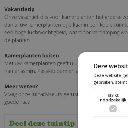
Vakantietip
Onze vakantietijd is voor kamerplanten het groeisei
dan al uw kamerplanten bij elkaar in een koele ruimt
een hoge luchtvochtigheid, waardoor verdamping wor
de planten.
Kamerplanten buiten
Met uw kamerplanten geeft u uw terras of balkon in de
Deze websit
Kamerjasmijn, Passiebloem en alle vetplanten voelen z
Deze website geb
gebruiken, stemt 
Meer weten?
Vraag onze tuinadviseurs gerust alles wat u nog mee
Strikt
noodzakelijk
goede raad.
Deel deze tuintip