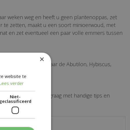
 paar weken weg en heeft u geen plantenoppas, zet
aar te zetten, maakt u een soort minioerwoud, met
rnat en zet eventueel een paar volle emmers tussen
×
n hiervoor geschikt, maar de Abutilon, Hybiscus,
f op het terras.
ze website te
Lees verder
t weten. Ze helpen u graag met handige tips en
Niet-
geclassificeerd