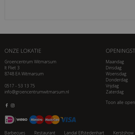
ONZE LOKATIE
OPENINGST
Groencentrum Witmarsum
Maandag
It Fliet 3
Dinsdag
8748 EA Witmarsum
Woensdag
Donderdag
0517 - 53 13 75
Vrijdag
info@groencentrumwitmarsum.nl
Zaterdag
Toon alle open
Barbecues
Restaurant
Landal Elfstedenhart
Kerstshow