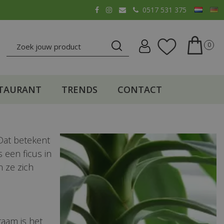
0517 531 375
TAURANT
TRENDS
CONTACT
Dat betekent
 een ficus in
n ze zich
raam is het