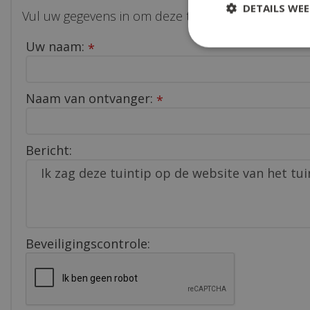
DETAILS WE
Vul uw gegevens in om deze tuintip te delen met e
Uw naam:
*
Naam van ontvanger:
*
Bericht:
Beveiligingscontrole: