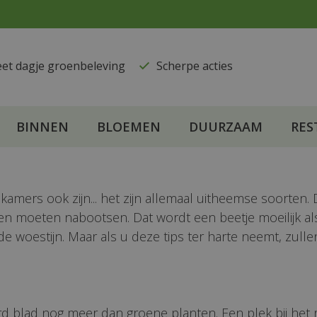
eet dagje groenbeleving
​Scherpe acties
BINNEN
BLOEMEN
DUURZAAM
RES
mers ook zijn... het zijn allemaal uitheemse soorten. 
uden moeten nabootsen. Dat wordt een beetje moeilijk als
 woestijn. Maar als u deze tips ter harte neemt, zulle
 blad nog meer dan groene planten. Een plek bij het 