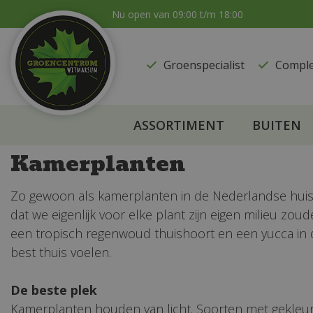
Ga
Nu open van
09:00
t/m
18:00
naar
content
Groenspecialist
​Compl
ASSORTIMENT
BUITEN
Kamerplanten
Zo gewoon als kamerplanten in de Nederlandse huiska
dat we eigenlijk voor elke plant zijn eigen milieu zo
een tropisch regenwoud thuishoort en een yucca in de
best thuis voelen.
De beste plek
Kamerplanten houden van licht. Soorten met gekleurd