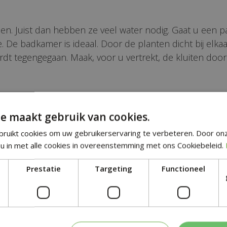
zoen. Juist dan hebben ze veel water nodig. Gaat u een
e. De badkamer is ideaal. Door de planten dicht bij elk
dt tegengegaan. Maak, voor u vertrekt, de kluiten doo
 zomer een exotisch tintje. Niet alle kamerplanten zij
e maakt gebruik van cookies.
ich uitstekend thuis op een beschut plekje in de tuin o
ruikt cookies om uw gebruikerservaring te verbeteren. Door on
u in met alle cookies in overeenstemming met ons Cookiebeleid.
r over de keuze en de verzorging van kamerplanten wil
Prestatie
Targeting
Functioneel