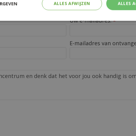
ERGEVEN
ALLES AFWIJZEN
ALLES 
en vriend.
Uw e-mailadres:
*
E-mailadres van ontvang