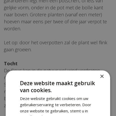
garanderen legt men een potscherf, of iets van
gelijke vorm, onder in de pot met de bolle kant
naar boven. Grotere planten (vanaf een meter)
hoeven maar eens per twee of drie jaar verpot te
worden.
Let op: door het overpotten zal de plant wel flink
gaan groeien.
Tocht
De Ficus kan in de natuur wel wind verdragen,
×
maar binnenshuis heeft de Ficus moeite met tocht.
Deze website maakt gebruik
Sterker nog, hij kan er absoluut niet tegen. Koude,
van cookies.
maar ook warme luchtstromen veroorzaken
bladval en zwakken jonge blaadjes af. In korte tijd
Deze website gebruikt cookies om uw
gebruikerservaring te verbeteren. Door
zal uw Ficus er slecht uitzien.
onze website te gebruiken, stemt u in