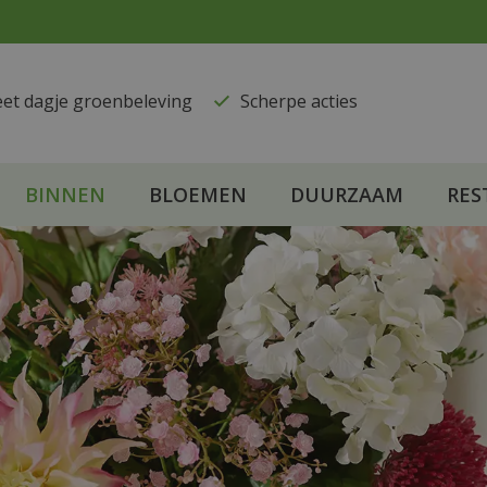
eet dagje groenbeleving
​Scherpe acties
BINNEN
BLOEMEN
DUURZAAM
RES