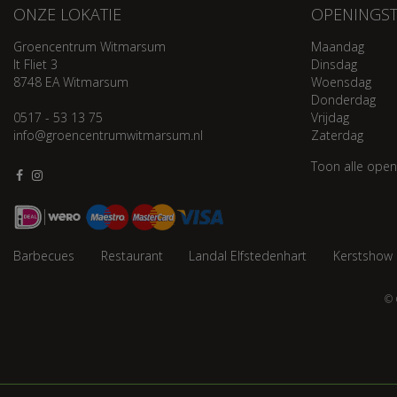
ONZE LOKATIE
OPENINGST
Groencentrum Witmarsum
Maandag
It Fliet 3
Dinsdag
8748 EA Witmarsum
Woensdag
Donderdag
0517 - 53 13 75
Vrijdag
info@groencentrumwitmarsum.nl
Zaterdag
Toon alle open
Barbecues
Restaurant
Landal Elfstedenhart
Kerstshow
© 