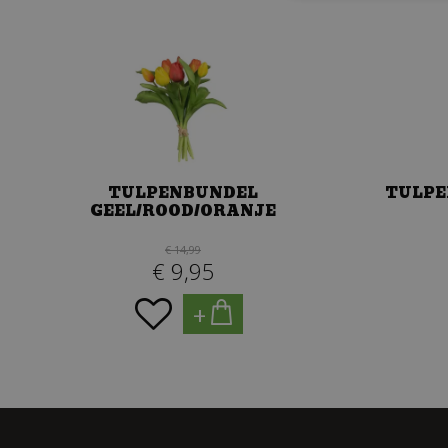
TULPENBUNDEL
TULPE
GEEL/ROOD/ORANJE
€
14
,
99
€
9
,
95
+