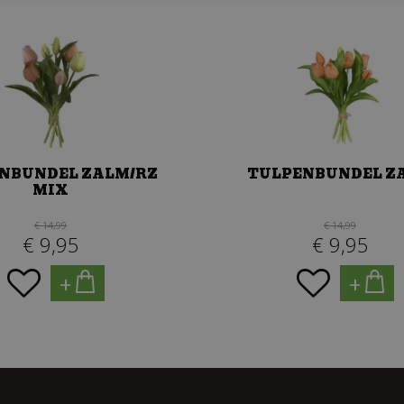
NBUNDEL ZALM/RZ
TULPENBUNDEL Z
MIX
€
14
,
99
€
14
,
99
€
9
,
95
€
9
,
95
+
+