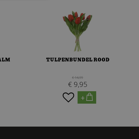
ALM
TULPENBUNDEL ROOD
€
14
,
99
€
9
,
95
+