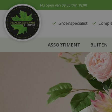
Ga
Nu open van
09:00
t/m
18:00
naar
content
Groenspecialist
​Compl
ASSORTIMENT
BUITEN