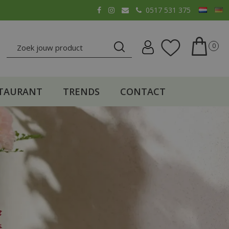
0517 531 375
TAURANT
TRENDS
CONTACT