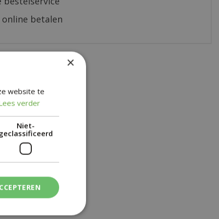
 bestelservice
 online betalen
×
ze website te
Lees verder
Niet-
geclassificeerd
ACCEPTEREN