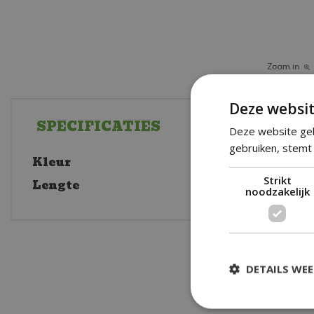
Deze websit
SPECIFICATIES
Deze website geb
gebruiken, stemt 
Kleur
Licht
Strikt
Lengte
30 cm
noodzakelijk
DETAILS WE