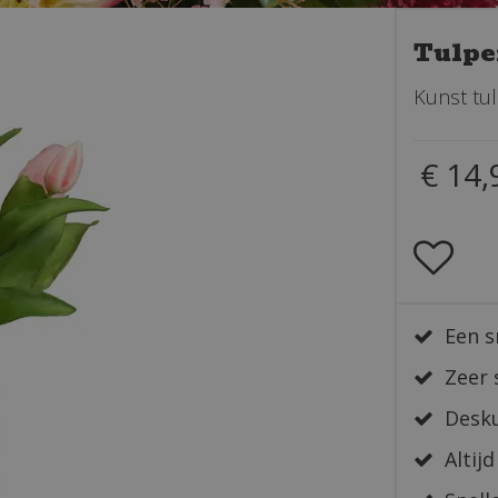
Tulpe
Kunst tu
€
14
,
Een s
Zeer 
Desku
Altijd