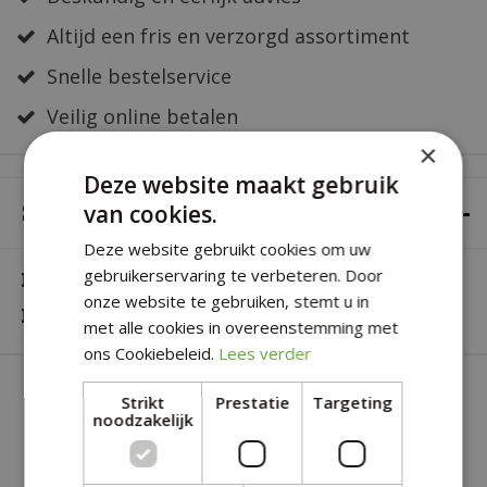
Altijd een fris en verzorgd assortiment
Snelle bestelservice
Veilig online betalen
×
Deze website maakt gebruik
SPECIFICATIES
van cookies.
Deze website gebruikt cookies om uw
gebruikerservaring te verbeteren. Door
Kleur
Geel-rood-oranje
onze website te gebruiken, stemt u in
Lengte
30 cm
met alle cookies in overeenstemming met
ons Cookiebeleid.
Lees verder
SOORTGELIJKE PRODUCTEN
Strikt
Prestatie
Targeting
noodzakelijk