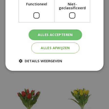
Functioneel
Niet-
geclassificeerd
TULPENBUNDEL
TULPENBUNDEL ZALM
ALLES ACCEPTEREN
ZALM/RZ MIX
ALLES AFWIJZEN
€
14
,
99
€
14
,
99
€
9
,
95
€
9
,
95
DETAILS WEERGEVEN
+
+