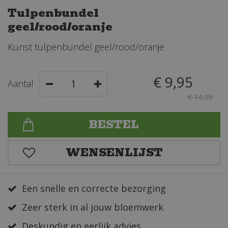
Tulpenbundel
geel/rood/oranje
Kunst tulpenbundel geel/rood/oranje
€
9
,
95
Aantal
€
14
,
99
Een snelle en correcte bezorging
Zeer sterk in al jouw bloemwerk
Deskundig en eerlijk advies