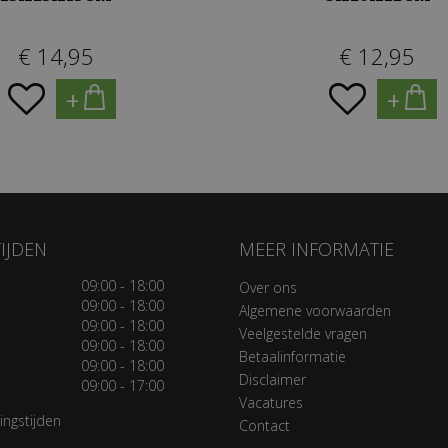
€
14
,
95
€
12
,
95
+
+
IJDEN
MEER INFORMATIE
09:00 - 18:00
Over ons
09:00 - 18:00
Algemene voorwaarden
09:00 - 18:00
Veelgestelde vragen
09:00 - 18:00
Betaalinformatie
09:00 - 18:00
Disclaimer
09:00 - 17:00
Vacatures
ingstijden
Contact