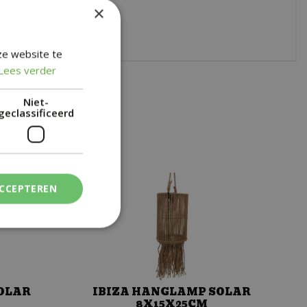
 bestelservice
×
 online betalen
ze website te
Lees verder
Niet-
geclassificeerd
ACCEPTEREN
OLAR
IBIZA HANGLAMP SOLAR
8X15X25CM