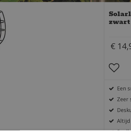
Solar
zwart
€
14
,
Een s
Zeer 
Desku
Altijd