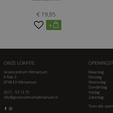
€
19
,
95
+
ONZE LOKATIE
OPENINGST
Groencentrum Witmarsum
Maandag
It Fliet 3
Dinsdag
8748 EA Witmarsum
Woensdag
Donderdag
0517 - 53 13 75
Vrijdag
info@groencentrumwitmarsum.nl
Zaterdag
Toon alle open