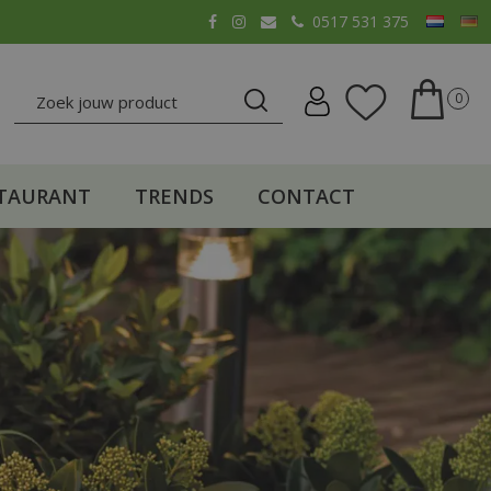
0517 531 375
TAURANT
TRENDS
CONTACT