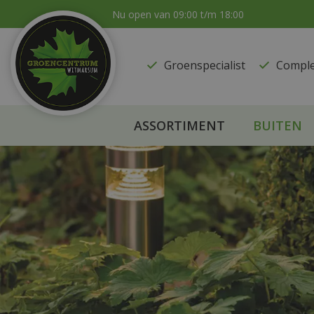
Ga
Nu open van
09:00
t/m
18:00
naar
content
Groenspecialist
​Compl
ASSORTIMENT
BUITEN