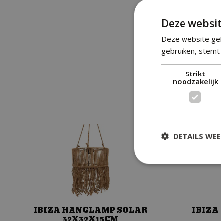
Deze websit
Deze website geb
gebruiken, stemt 
Strikt
noodzakelijk
DETAILS WE
IBIZA HANGLAMP SOLAR
IBIZA
32X32X15CM