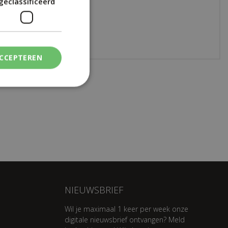
geclassificeerd
 bestelservice
 online betalen
ACCEPTEREN
NIEUWSBRIEF
Wil je maximaal 1 keer per week onze
digitale nieuwsbrief ontvangen? Meld