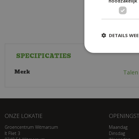
noodzakelijk
DETAILS WE
SPECIFICATIES
Merk
Talen
ONZE LOKATIE
OPENINGST
Groencentrum Witmarsum
Maandag
It Fliet 3
Dinsdag