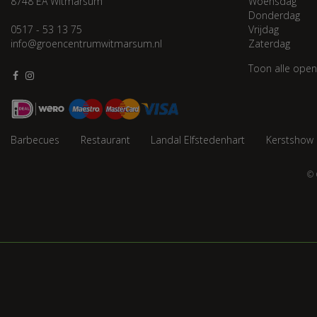
8748 EA Witmarsum
Woensdag
Donderdag
0517 - 53 13 75
Vrijdag
info@groencentrumwitmarsum.nl
Zaterdag
Toon alle open
Barbecues
Restaurant
Landal Elfstedenhart
Kerstshow
© 
Schoffelstee