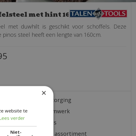
felsteel met hint 160cm
el met duwhilt is geschikt voor schoffels. Deze
 pinos steel heeft een lengte van 160cm.
95
×
nelle en correcte bezorging
sterk in al jouw bloemwerk
ze website te
Lees verder
ndig en eerlijk advies
Niet-
 een fris en verzorgd assortiment