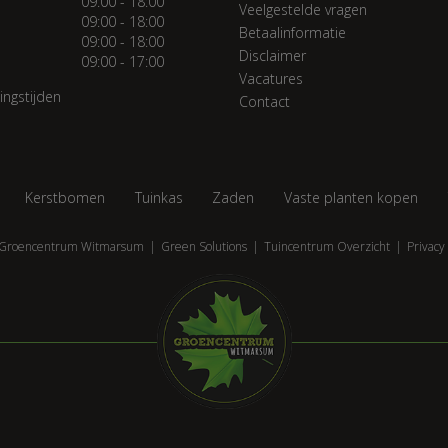
09:00 - 18:00
Veelgestelde vragen
09:00 - 18:00
Betaalinformatie
09:00 - 18:00
Disclaimer
09:00 - 17:00
Vacatures
ingstijden
Contact
Kerstbomen
Tuinkas
Zaden
Vaste planten kopen
Groencentrum Witmarsum
Green Solutions
Tuincentrum Overzicht
Privacy 
l met hint 160cm