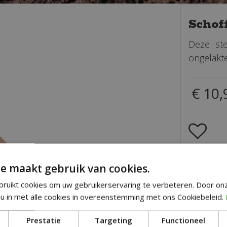
Schof
Deze ste
ongelakte
€
10
,
Een s
e maakt gebruik van cookies.
Zeer 
ruikt cookies om uw gebruikerservaring te verbeteren. Door on
u in met alle cookies in overeenstemming met ons Cookiebeleid.
Desku
Prestatie
Targeting
Functioneel
Altijd