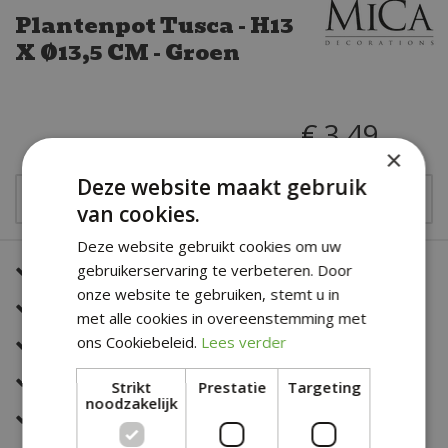
Plantenpot Tusca - H13
X Ø13,5 CM - Groen
€
3
,
49
×
Deze website maakt gebruik
van cookies.
Deze website gebruikt cookies om uw
Een snelle en correcte bezorging
gebruikerservaring te verbeteren. Door
onze website te gebruiken, stemt u in
Zeer sterk in al jouw bloemwerk
met alle cookies in overeenstemming met
Deskundig en eerlijk advies
ons Cookiebeleid.
Lees verder
Altijd een fris en verzorgd assortiment
Strikt
Prestatie
Targeting
noodzakelijk
Snelle bestelservice