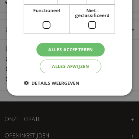
Veilig online betalen
Functioneel
Niet-
geclassificeerd
SPECIFICATIES
Merk
Mica
ALLES ACCEPTEREN
Hoogte
13 cm
ALLES AFWIJZEN
Diameter
13,5 cm
Kleur
Groen
DETAILS WEERGEVEN
ONZE LOKATIE
OPENINGSTIJDEN