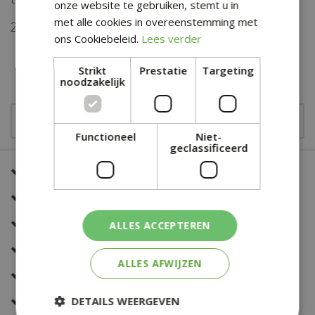
onze website te gebruiken, stemt u in
met alle cookies in overeenstemming met
27 mm diameter vliegopening.
ons Cookiebeleid.
Lees verder
€
14
,
49
Strikt
Prestatie
Targeting
noodzakelijk
Functioneel
Niet-
geclassificeerd
Een snelle en correcte bezorging
Zeer sterk in al jouw bloemwerk
Deskundig en eerlijk advies
ALLES ACCEPTEREN
Altijd een fris en verzorgd assortiment
ALLES AFWIJZEN
Snelle bestelservice
Veilig online betalen
DETAILS WEERGEVEN