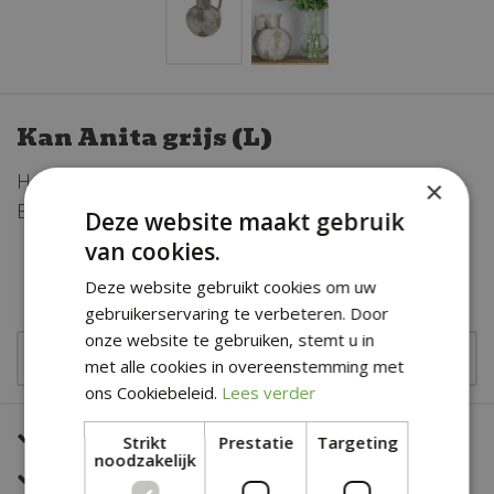
Kan Anita grijs (L)
Hoogte: 30 cm
×
Breedte: 25 cm
Deze website maakt gebruik
van cookies.
€
39
,
49
Deze website gebruikt cookies om uw
gebruikerservaring te verbeteren. Door
onze website te gebruiken, stemt u in
met alle cookies in overeenstemming met
ons Cookiebeleid.
Lees verder
Een snelle en correcte bezorging
Strikt
Prestatie
Targeting
noodzakelijk
Zeer sterk in al jouw bloemwerk