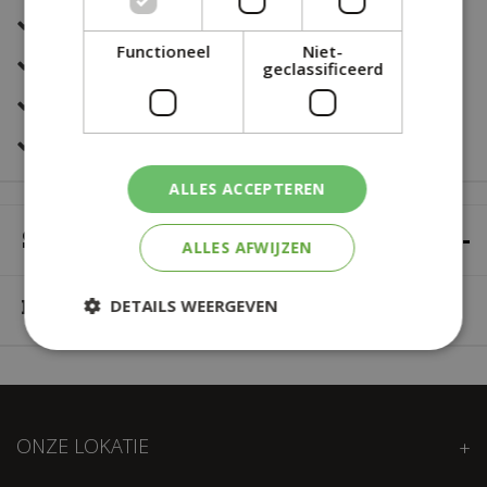
Deskundig en eerlijk advies
Functioneel
Niet-
Altijd een fris en verzorgd assortiment
geclassificeerd
Snelle bestelservice
Veilig online betalen
ALLES ACCEPTEREN
SPECIFICATIES
ALLES AFWIJZEN
Hoogte
DETAILS WEERGEVEN
30
ONZE LOKATIE