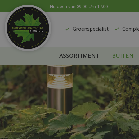
Ga
Nu open van
09:00
t/m
17:00
naar
content
Groenspecialist
​Compl
ASSORTIMENT
BUITEN