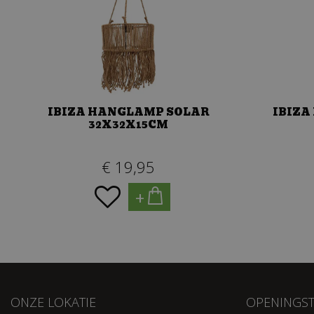
IBIZA HANGLAMP SOLAR
IBIZA
32X32X15CM
€
19
,
95
+
ONZE LOKATIE
OPENINGST