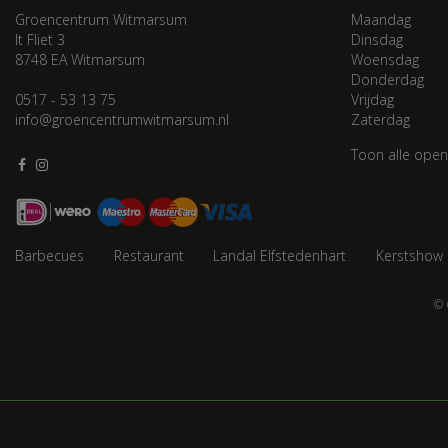
Groencentrum Witmarsum
Maandag
It Fliet 3
Dinsdag
8748 EA Witmarsum
Woensdag
Donderdag
0517 - 53 13 75
Vrijdag
info@groencentrumwitmarsum.nl
Zaterdag
Toon alle open
Barbecues
Restaurant
Landal Elfstedenhart
Kerstshow
© 