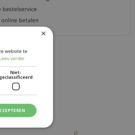
 bestelservice
 online betalen
×
ze website te
Lees verder
Niet-
geclassificeerd
ACCEPTEREN