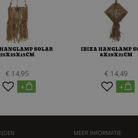
 HANGLAMP SOLAR
IBIZA HANGLAMP S
25X25X15CM
8X29X21CM
€
14
,
95
€
14
,
49
+
+
IJDEN
MEER INFORMATIE