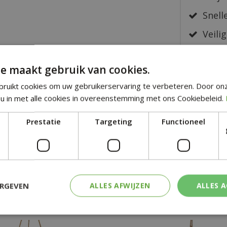
Snelle
Veilig
e maakt gebruik van cookies.
ruikt cookies om uw gebruikerservaring te verbeteren. Door on
u in met alle cookies in overeenstemming met ons Cookiebeleid.
ryfield
Prestatie
Targeting
Functioneel
ERGEVEN
ALLES AFWIJZEN
ALLES 
SOORTGELIJKE PRODUCTEN