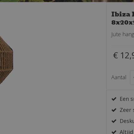
Ibiza
8x20
Jute hang
€
12
,
Aantal
Een s
Zeer 
Desku
Altijd