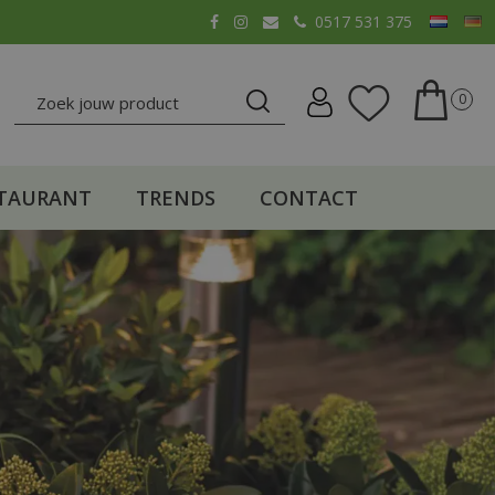
0517 531 375
TAURANT
TRENDS
CONTACT