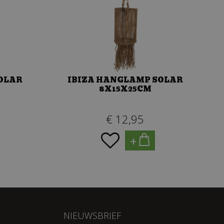
OLAR
IBIZA HANGLAMP SOLAR
8X15X25CM
€
12
,
95
+
NIEUWSBRIEF